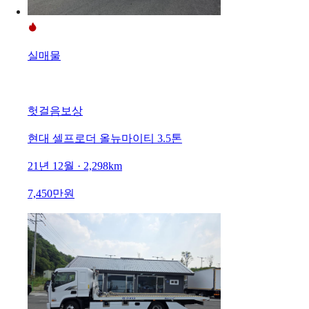
실매물
헛걸음보상
현대 셀프로더 올뉴마이티 3.5톤
21년 12월 · 2,298km
7,450만원