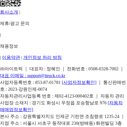
회사소개
|
제휴/광고 문의
|
채용정보
|
이용약관
|
개인정보 처리 방침
㈜아이트럭 ｜ 대표자 : 정혜인 ｜ 전화번호 :
0508-0328-7002
｜
대표 이메일 :
support@itruck.co.kr
사업자등록번호 : 853-87-01781
[사업자정보확인]
｜ 통신판매번
호 : 2023-강원인제-0074
자동차관리사업등록 번호 : 제02-4123-000402호 ｜ 자동차 관리
사업장 소재지 : 경기도 화성시 우정읍 포승항남로 976
[자동차
매매업정보확인]
본사 주소 : 강원특별자치도 인제군 기린면 조침령로 1235-24 ｜
지점 주소 : 서울시 서초구 동작대로 230(방배동) 화련빌딩 3층