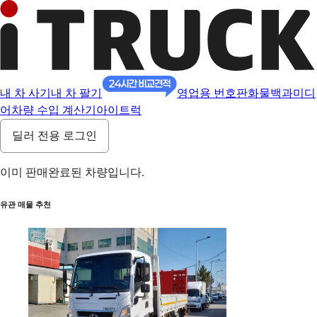
내 차 사기
내 차 팔기
영업용 번호판
화물백과
미디
어
차량 수입 계산기
아이트럭
딜러 전용 로그인
이미 판매완료된 차량입니다.
유관 매물 추천