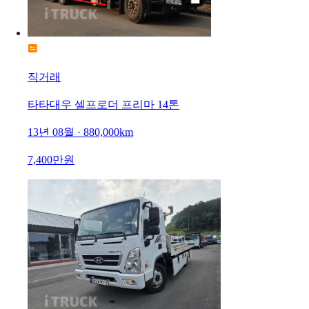
직거래
타타대우 셀프로더 프리마 14톤
13년 08월 · 880,000km
7,400만원