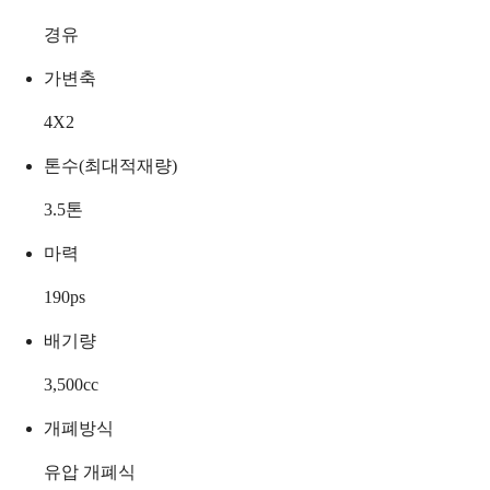
경유
가변축
4X2
톤수(최대적재량)
3.5
톤
마력
190
ps
배기량
3,500
cc
개폐방식
유압 개폐식