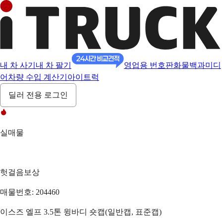
내 차 사기
내 차 팔기
영업용 번호판
화물백과
미디
어
차량 수입 계산기
아이트럭
딜러 전용 로그인
실매물
헛걸음보상
매물번호: 204460
이스즈 엘프 3.5톤 윙바디 숏캡(일반캡, 표준캡)