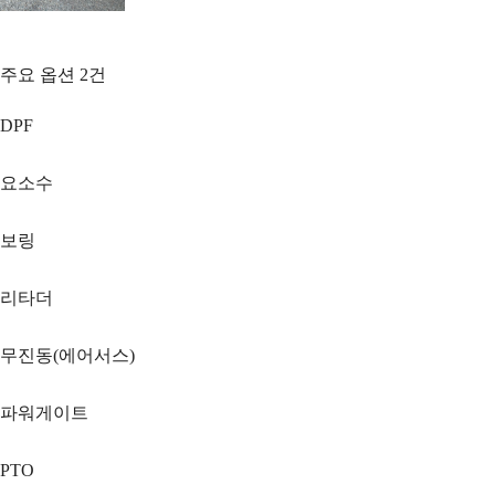
주요 옵션
2
건
DPF
요소수
보링
리타더
무진동(에어서스)
파워게이트
PTO