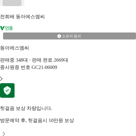
전희배
동아에스엠씨
소유자 동의
동아에스엠씨
판매중
348
대 · 판매 완료
2669
대
종사원증 번호
GC21-06009
헛걸음 보상 차량입니다.
방문예약 후, 헛걸음시 10만원 보상