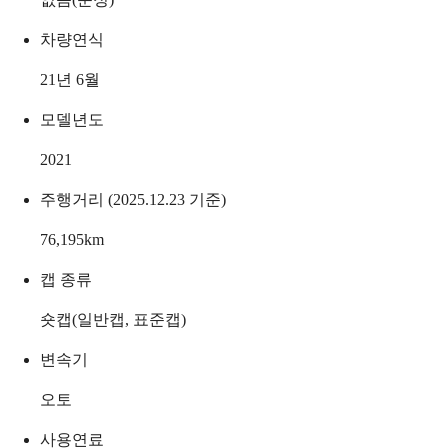
차량연식
21년 6월
모델년도
2021
주행거리 (2025.12.23 기준)
76,195
km
캡 종류
숏캡(일반캡, 표준캡)
변속기
오토
사용연료