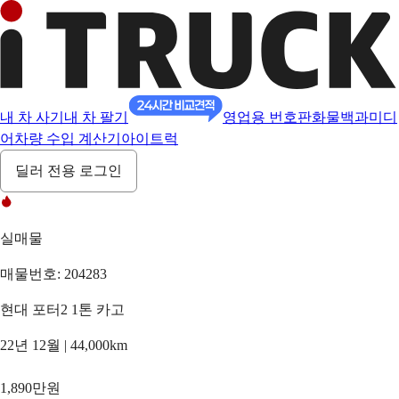
내 차 사기
내 차 팔기
영업용 번호판
화물백과
미디
어
차량 수입 계산기
아이트럭
딜러 전용 로그인
실매물
매물번호: 204283
현대 포터2 1톤 카고
22년 12월 | 44,000km
1,890만원