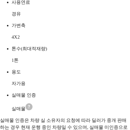
사용연료
경유
가변축
4X2
톤수(최대적재량)
1
톤
용도
자가용
실매물 인증
실매물
실매물 인증은 차량 실 소유자의 요청에 따라 딜러가 중개 판매
하는 경우 현재 운행 중인 차량일 수 있으며, 실매물 미인증으로