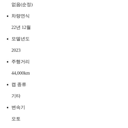
없음(순정)
차량연식
22년 12월
모델년도
2023
주행거리
44,000
km
캡 종류
기타
변속기
오토