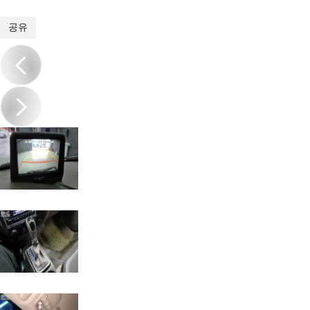
1
/
17
공유