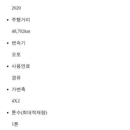
2020
주행거리
48,702
km
변속기
오토
사용연료
경유
가변축
4X2
톤수(최대적재량)
1
톤