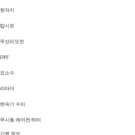
뒷자키
탑시트
무선리모컨
DPF
요소수
리타더
변속기 수리
무시동 에어컨/히터
기본 정보