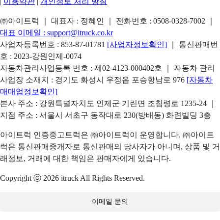
|
이용약관
|
개인정보 처리 방침
㈜아이트럭 ｜ 대표자 : 정혜인 ｜ 전화번호 :
0508-0328-7002
｜
대표 이메일 :
support@itruck.co.kr
사업자등록번호 : 853-87-01781
[사업자정보확인]
｜ 통신판매번
호 : 2023-강원인제-0074
자동차관리사업등록 번호 : 제02-4123-000402호 ｜ 자동차 관리
사업장 소재지 : 경기도 화성시 우정읍 포승항남로 976
[자동차
매매업정보확인]
본사 주소 : 강원특별자치도 인제군 기린면 조침령로 1235-24 ｜
지점 주소 : 서울시 서초구 동작대로 230(방배동) 화련빌딩 3층
아이트럭 인증중고트럭은 ㈜아이트럭이 운영합니다. ㈜아이트
럭은 통신판매중개자로 통신판매의 당사자가 아니며, 상품 및 거
래정보, 거래에 대한 책임은 판매자에게 있습니다.
Copyright ⓒ 2026 itruck All Rights Reserved.
이메일 문의