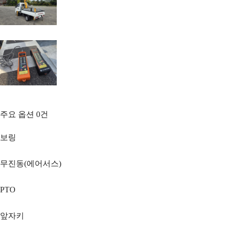
주요 옵션
0
건
보링
무진동(에어서스)
PTO
앞자키