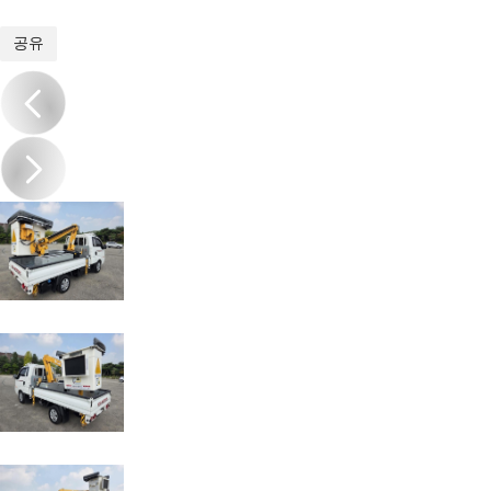
1
/
12
공유