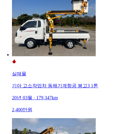
실매물
기아 고소작업차 동해기계항공 봉고3 1톤
20년 03월 · 179,347km
2,400만원