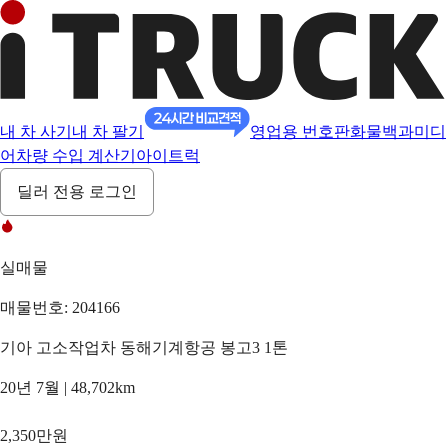
내 차 사기
내 차 팔기
영업용 번호판
화물백과
미디
어
차량 수입 계산기
아이트럭
딜러 전용 로그인
실매물
매물번호: 204166
기아 고소작업차 동해기계항공 봉고3 1톤
20년 7월 | 48,702km
2,350만원