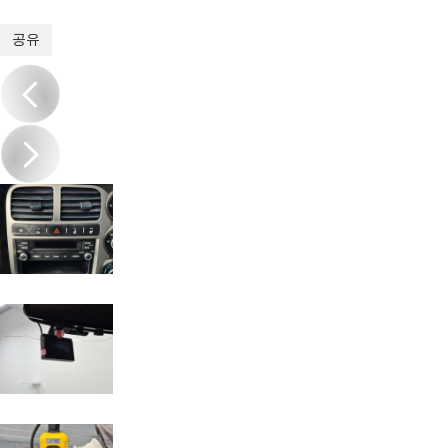
1
/
17
공유