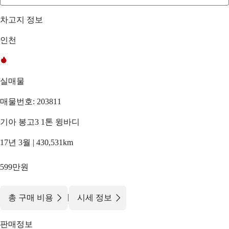
차고지 정보
인천
실매물
매물번호: 203811
기아 봉고3 1톤 윙바디
17년 3월 | 430,531km
599만원
|
총 구매 비용
시세 정보
판매정보