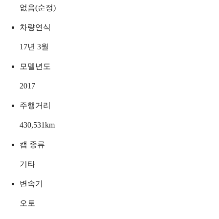
없음(순정)
차량연식
17년 3월
모델년도
2017
주행거리
430,531
km
캡 종류
기타
변속기
오토