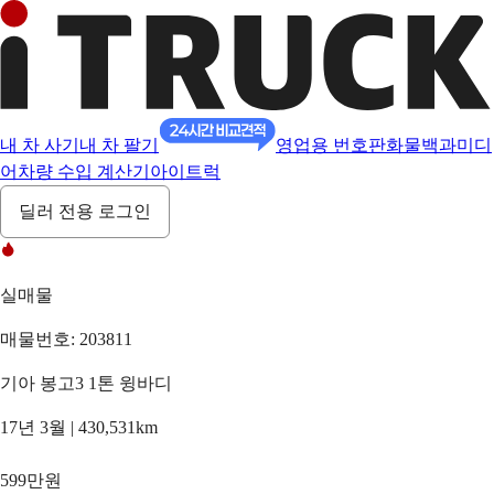
내 차 사기
내 차 팔기
영업용 번호판
화물백과
미디
어
차량 수입 계산기
아이트럭
딜러 전용 로그인
실매물
매물번호: 203811
기아 봉고3 1톤 윙바디
17년 3월 | 430,531km
599만원