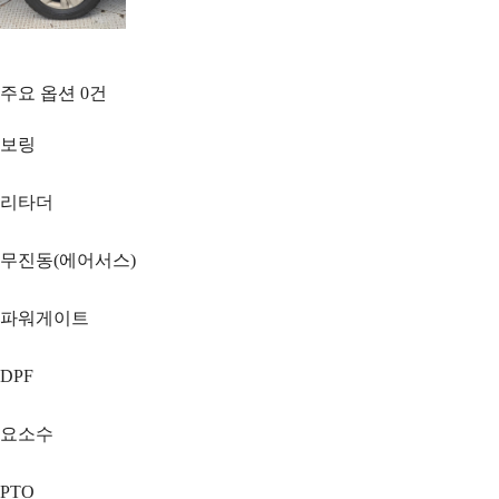
주요 옵션
0
건
보링
리타더
무진동(에어서스)
파워게이트
DPF
요소수
PTO