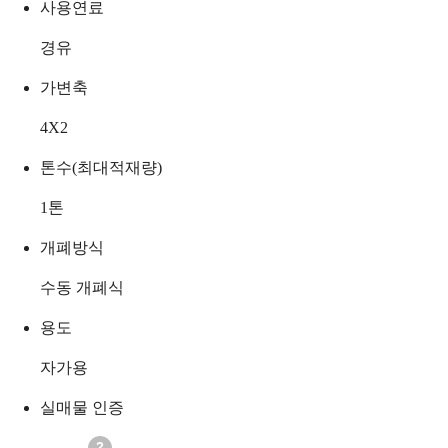
사용연료
경유
가변축
4X2
톤수(최대적재량)
1
톤
개폐방식
수동 개폐식
용도
자가용
실매물 인증