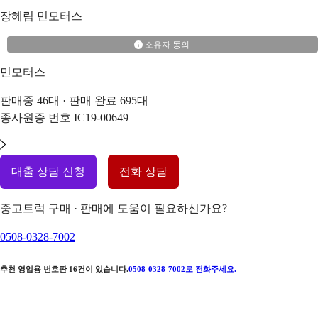
장혜림
민모터스
소유자 동의
민모터스
판매중
46
대 · 판매 완료
695
대
종사원증 번호
IC19-00649
대출 상담 신청
전화 상담
중고트럭 구매 · 판매에 도움이 필요하신가요?
0508-0328-7002
추천 영업용 번호판
16
건이 있습니다.
0508-0328-7002
로 전화주세요.