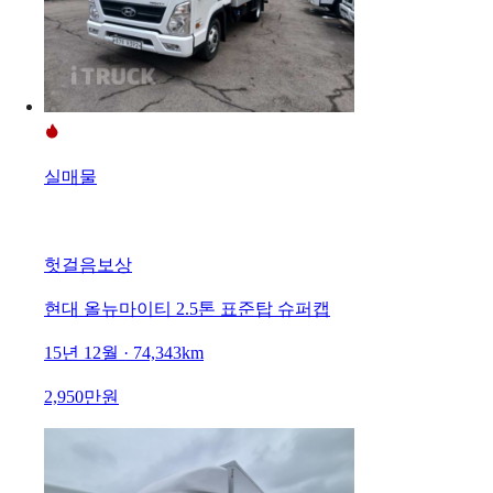
실매물
헛걸음보상
현대 올뉴마이티 2.5톤 표준탑 슈퍼캡
15년 12월 · 74,343km
2,950만원