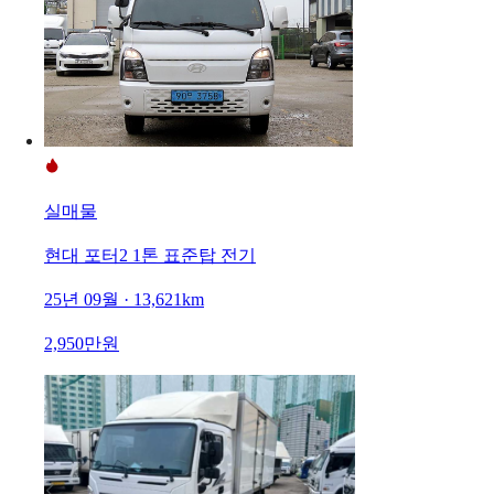
실매물
현대 포터2 1톤 표준탑 전기
25년 09월 · 13,621km
2,950만원