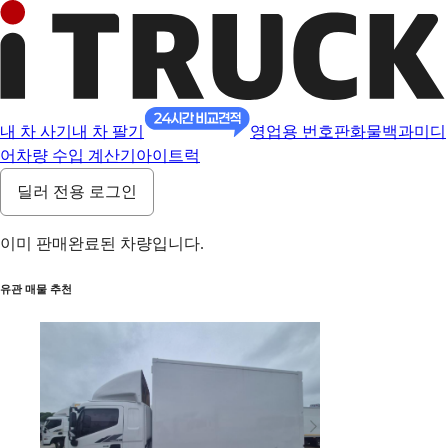
내 차 사기
내 차 팔기
영업용 번호판
화물백과
미디
어
차량 수입 계산기
아이트럭
딜러 전용 로그인
이미 판매완료된 차량입니다.
유관 매물 추천