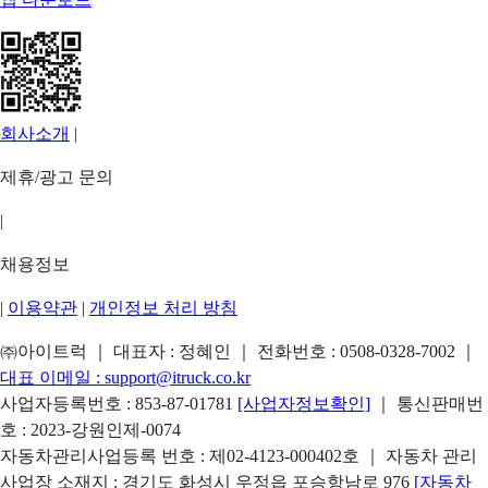
회사소개
|
제휴/광고 문의
|
채용정보
|
이용약관
|
개인정보 처리 방침
㈜아이트럭 ｜ 대표자 : 정혜인 ｜ 전화번호 :
0508-0328-7002
｜
대표 이메일 :
support@itruck.co.kr
사업자등록번호 : 853-87-01781
[사업자정보확인]
｜ 통신판매번
호 : 2023-강원인제-0074
자동차관리사업등록 번호 : 제02-4123-000402호 ｜ 자동차 관리
사업장 소재지 : 경기도 화성시 우정읍 포승항남로 976
[자동차