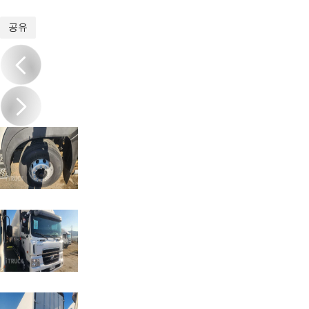
1
/
9
공유