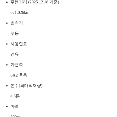
주행거리 (2025.12.18 기준)
621,026
km
변속기
수동
사용연료
경유
가변축
6X2 후축
톤수(최대적재량)
4.5
톤
마력
300
ps