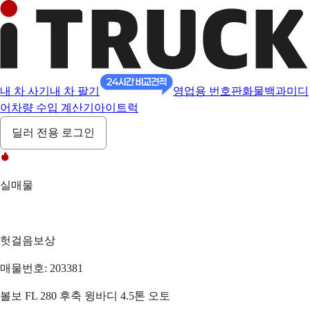
내 차 사기
내 차 팔기
영업용 번호판
화물백과
미디
어
차량 수입 계산기
아이트럭
딜러 전용 로그인
실매물
헛걸음보상
매물번호: 203381
볼보 FL 280 후축 윙바디 4.5톤 오토