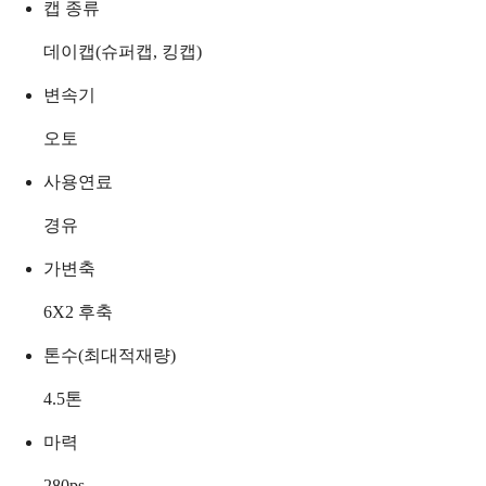
캡 종류
데이캡(슈퍼캡, 킹캡)
변속기
오토
사용연료
경유
가변축
6X2 후축
톤수(최대적재량)
4.5
톤
마력
280
ps