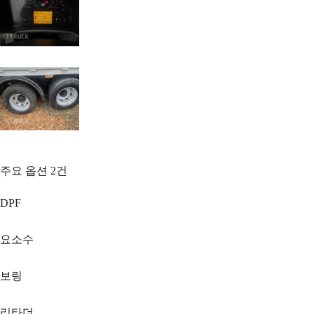
주요 옵션
2
건
DPF
요소수
보링
리타더