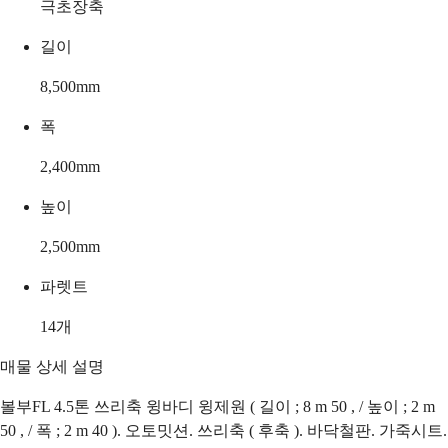
극초장축
길이
8,500
mm
폭
2,400
mm
높이
2,500
mm
파렛트
14
개
매물 상세 설명
볼부FL 4.5톤 쓰리축 윙바디 윙제원 ( 길이 ; 8 m 50 , / 높이 ; 2 m
50 , / 폭 ; 2 m 40 ). 오토밋션. 쓰리축 ( 후축 ). 바닥철판. 가죽시트.