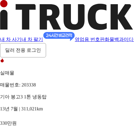
내 차 사기
내 차 팔기
영업용 번호판
화물백과
미디
딜러 전용 로그인
실매물
매물번호: 203338
기아 봉고3 1톤 냉동탑
13년 7월 | 311,021km
330만원