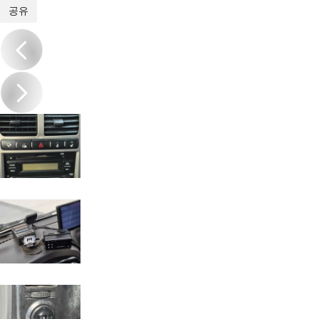
1
/
17
공유