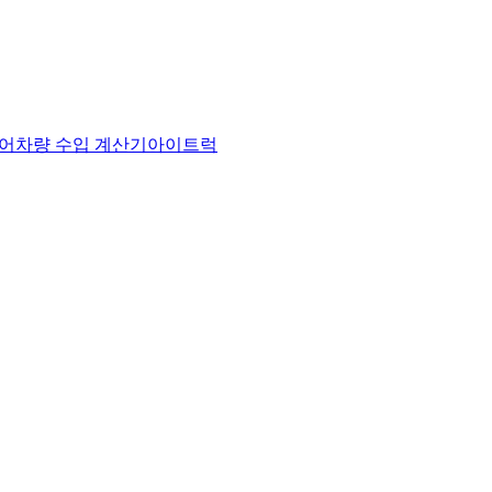
어
차량 수입 계산기
아이트럭