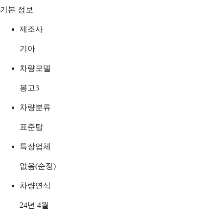
기본 정보
제조사
기아
차량모델
봉고3
차량분류
표준탑
특장업체
없음(순정)
차량연식
24년 4월