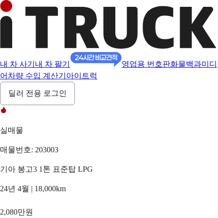
내 차 사기
내 차 팔기
영업용 번호판
화물백과
미디
어
차량 수입 계산기
아이트럭
딜러 전용 로그인
실매물
매물번호: 203003
기아 봉고3 1톤 표준탑 LPG
24년 4월 | 18,000km
2,080만원