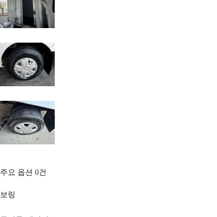
주요 옵션
0
건
보링