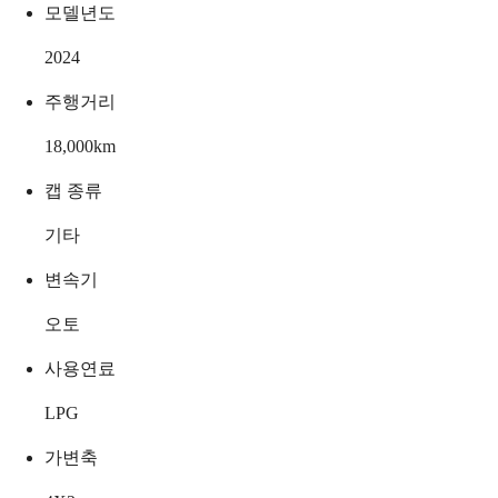
모델년도
2024
주행거리
18,000
km
캡 종류
기타
변속기
오토
사용연료
LPG
가변축