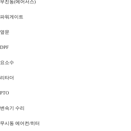
무진동(에어서스)
파워게이트
옆문
DPF
요소수
리타더
PTO
변속기 수리
무시동 에어컨/히터