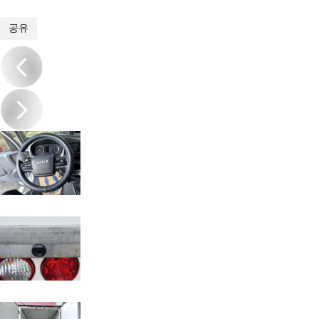
1
/
20
공유