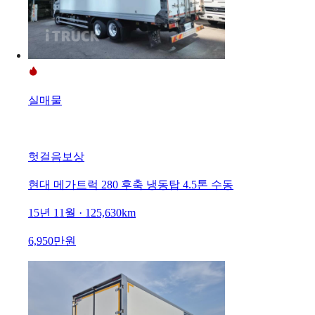
실매물
헛걸음보상
현대 메가트럭 280 후축 냉동탑 4.5톤 수동
15년 11월 · 125,630km
6,950만원