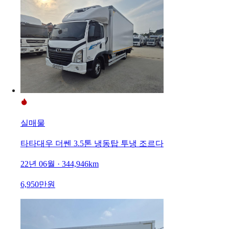
실매물
타타대우 더쎈 3.5톤 냉동탑 투냉 조르다
22년 06월 · 344,946km
6,950만원