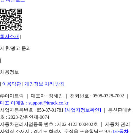
회사소개
|
제휴/광고 문의
|
채용정보
|
이용약관
|
개인정보 처리 방침
㈜아이트럭 ｜ 대표자 : 정혜인 ｜ 전화번호 :
0508-0328-7002
｜
대표 이메일 :
support@itruck.co.kr
사업자등록번호 : 853-87-01781
[사업자정보확인]
｜ 통신판매번
호 : 2023-강원인제-0074
자동차관리사업등록 번호 : 제02-4123-000402호 ｜ 자동차 관리
사업장 소재지 : 경기도 화성시 우정읍 포승항남로 976
[자동차