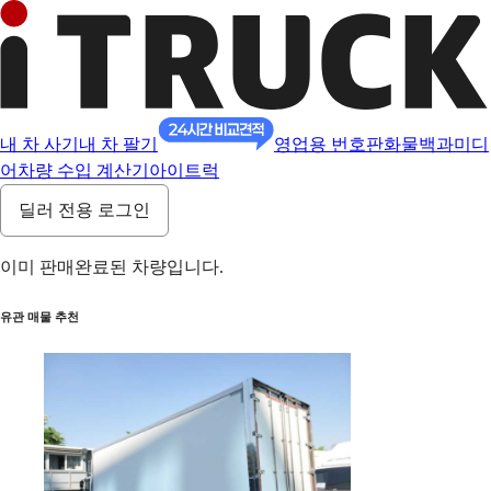
내 차 사기
내 차 팔기
영업용 번호판
화물백과
미디
어
차량 수입 계산기
아이트럭
딜러 전용 로그인
이미 판매완료된 차량입니다.
유관 매물 추천