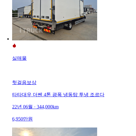
실매물
헛걸음보상
타타대우 더쎈 4톤 광폭 냉동탑 투냉 조르다
22년 06월 · 344,000km
6,950만원