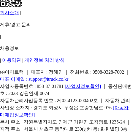
회사소개
|
제휴/광고 문의
|
채용정보
|
이용약관
|
개인정보 처리 방침
㈜아이트럭 ｜ 대표자 : 정혜인 ｜ 전화번호 :
0508-0328-7002
｜
대표 이메일 :
support@itruck.co.kr
사업자등록번호 : 853-87-01781
[사업자정보확인]
｜ 통신판매번
호 : 2023-강원인제-0074
자동차관리사업등록 번호 : 제02-4123-000402호 ｜ 자동차 관리
사업장 소재지 : 경기도 화성시 우정읍 포승항남로 976
[자동차
매매업정보확인]
본사 주소 : 강원특별자치도 인제군 기린면 조침령로 1235-24 ｜
지점 주소 : 서울시 서초구 동작대로 230(방배동) 화련빌딩 3층