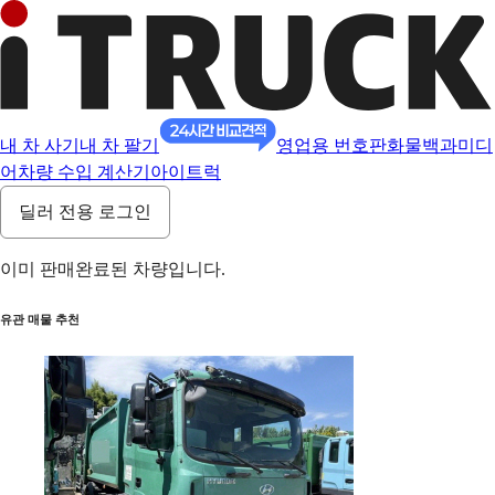
내 차 사기
내 차 팔기
영업용 번호판
화물백과
미디
어
차량 수입 계산기
아이트럭
딜러 전용 로그인
이미 판매완료된 차량입니다.
유관 매물 추천