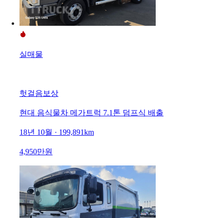
실매물
헛걸음보상
현대 음식물차 메가트럭 7.1톤 덤프식 배출
18년 10월 · 199,891km
4,950만원