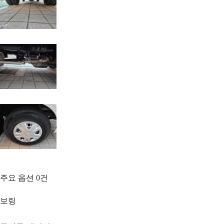
주요 옵션
0
건
보링