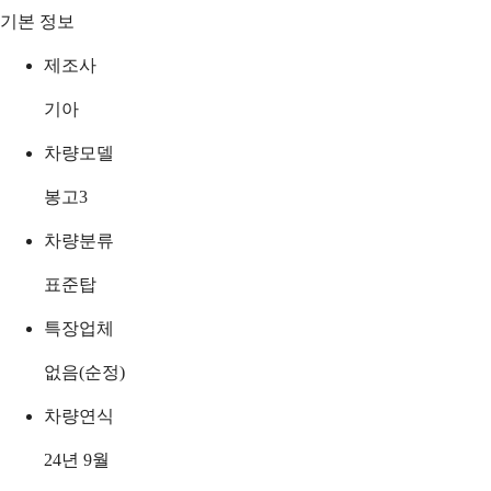
기본 정보
제조사
기아
차량모델
봉고3
차량분류
표준탑
특장업체
없음(순정)
차량연식
24년 9월