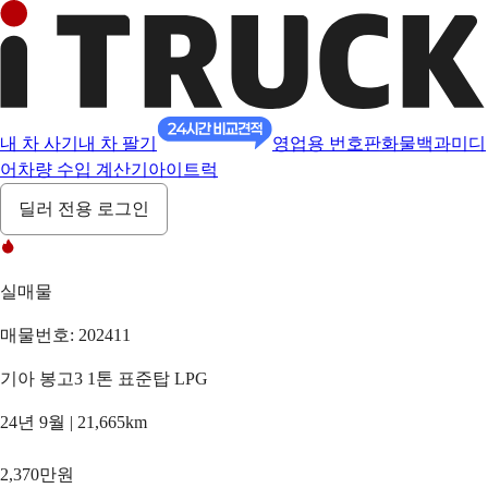
내 차 사기
내 차 팔기
영업용 번호판
화물백과
미디
어
차량 수입 계산기
아이트럭
딜러 전용 로그인
실매물
매물번호: 202411
기아 봉고3 1톤 표준탑 LPG
24년 9월 | 21,665km
2,370만원