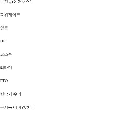
무진동(에어서스)
파워게이트
옆문
DPF
요소수
리타더
PTO
변속기 수리
무시동 에어컨/히터