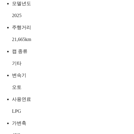
모델년도
2025
주행거리
21,665
km
캡 종류
기타
변속기
오토
사용연료
LPG
가변축