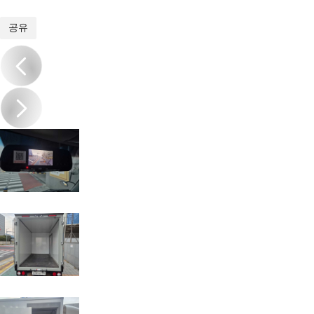
1
/
20
공유