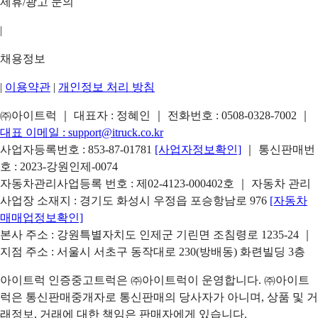
제휴/광고 문의
|
채용정보
|
이용약관
|
개인정보 처리 방침
㈜아이트럭 ｜ 대표자 : 정혜인 ｜ 전화번호 :
0508-0328-7002
｜
대표 이메일 :
support@itruck.co.kr
사업자등록번호 : 853-87-01781
[사업자정보확인]
｜ 통신판매번
호 : 2023-강원인제-0074
자동차관리사업등록 번호 : 제02-4123-000402호 ｜ 자동차 관리
사업장 소재지 : 경기도 화성시 우정읍 포승항남로 976
[자동차
매매업정보확인]
본사 주소 : 강원특별자치도 인제군 기린면 조침령로 1235-24 ｜
지점 주소 : 서울시 서초구 동작대로 230(방배동) 화련빌딩 3층
아이트럭 인증중고트럭은 ㈜아이트럭이 운영합니다. ㈜아이트
럭은 통신판매중개자로 통신판매의 당사자가 아니며, 상품 및 거
래정보, 거래에 대한 책임은 판매자에게 있습니다.