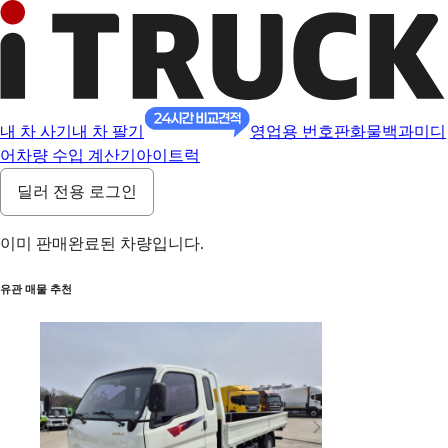
내 차 사기
내 차 팔기
영업용 번호판
화물백과
미디
어
차량 수입 계산기
아이트럭
딜러 전용 로그인
이미 판매완료된 차량입니다.
유관 매물 추천