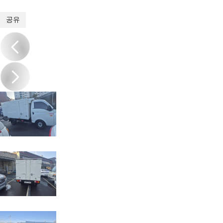
1
/
7
공유