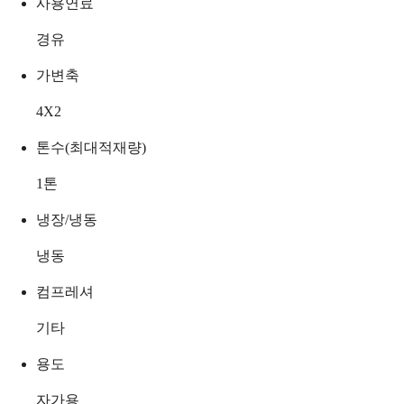
사용연료
경유
가변축
4X2
톤수(최대적재량)
1
톤
냉장/냉동
냉동
컴프레셔
기타
용도
자가용