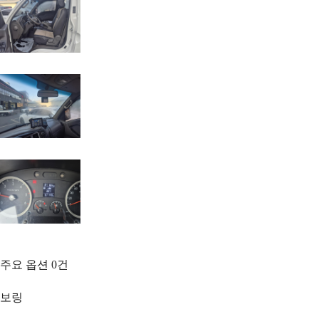
주요 옵션
0
건
보링