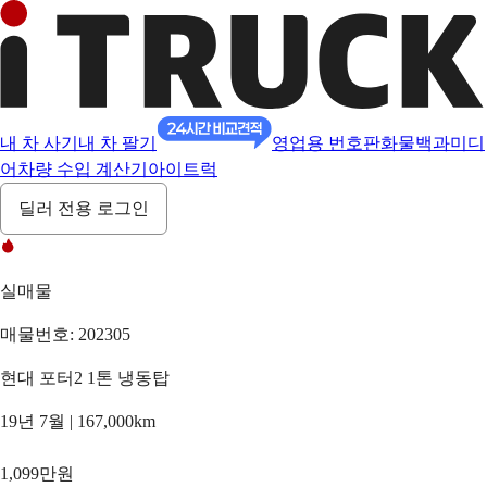
내 차 사기
내 차 팔기
영업용 번호판
화물백과
미디
어
차량 수입 계산기
아이트럭
딜러 전용 로그인
실매물
매물번호: 202305
현대 포터2 1톤 냉동탑
19년 7월 | 167,000km
1,099만원