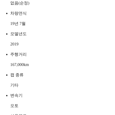
없음(순정)
차량연식
19년 7월
모델년도
2019
주행거리
167,000
km
캡 종류
기타
변속기
오토