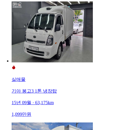
실매물
기아 봉고3 1톤 냉장탑
15년 09월 · 63,175km
1,099만원