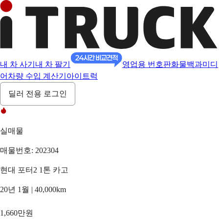
내 차 사기
내 차 팔기
영업용 번호판
화물백과
미디
어
차량 수입 계산기
아이트럭
딜러 전용 로그인
실매물
매물번호: 202304
현대 포터2 1톤 카고
20년 1월 | 40,000km
1,660만원