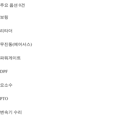
주요 옵션
0
건
보링
리타더
무진동(에어서스)
파워게이트
DPF
요소수
PTO
변속기 수리