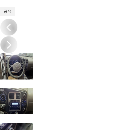
1
/
13
공유