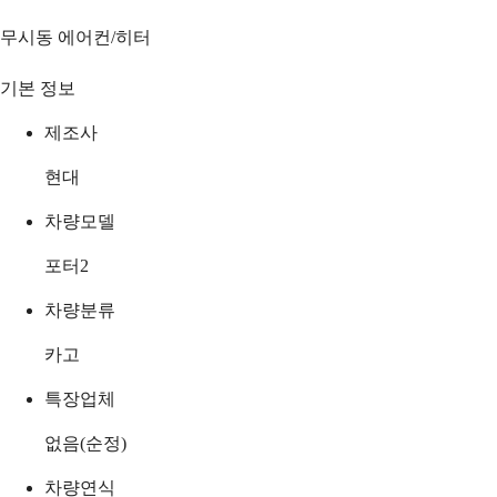
무시동 에어컨/히터
기본 정보
제조사
현대
차량모델
포터2
차량분류
카고
특장업체
없음(순정)
차량연식