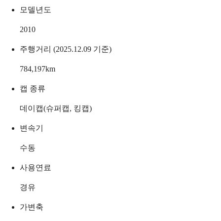
모델년도
2010
주행거리 (2025.12.09 기준)
784,197
km
캡 종류
데이캡(슈퍼캡, 킹캡)
변속기
수동
사용연료
경유
가변축