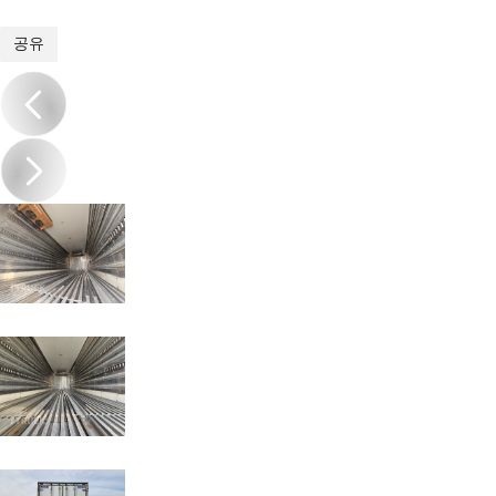
1
/
14
공유