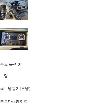
주요 옵션
0
건
보링
써브냉동기(투냉)
조르다스케이트