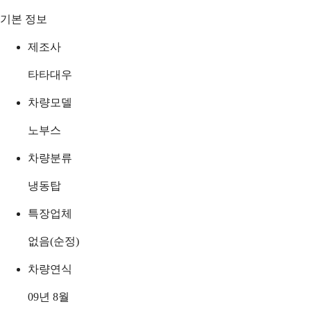
기본 정보
제조사
타타대우
차량모델
노부스
차량분류
냉동탑
특장업체
없음(순정)
차량연식
09년 8월