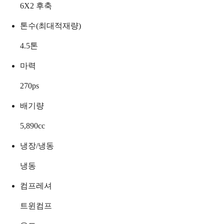
6X2 후축
톤수(최대적재량)
4.5
톤
마력
270
ps
배기량
5,890
cc
냉장/냉동
냉동
컴프레셔
트윈컴프