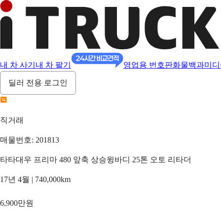
내 차 사기
내 차 팔기
영업용 번호판
화물백과
미디
딜러 전용 로그인
직거래
매물번호: 201813
타타대우 프리마 480 앞축 상승윙바디 25톤 오토 리타더
17년 4월 | 740,000km
6,900만원