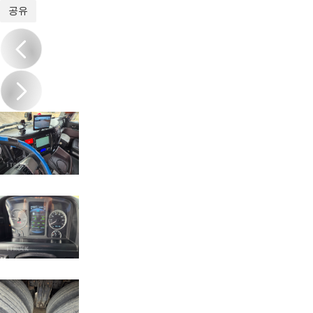
1
/
12
공유