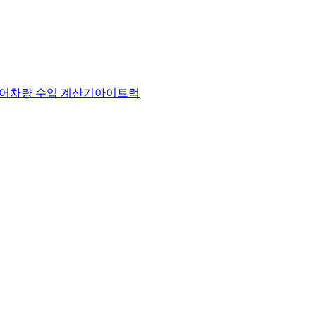
어
차량 수입 계산기
아이트럭