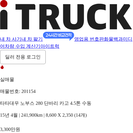
내 차 사기
내 차 팔기
영업용 번호판
화물백과
미디
어
차량 수입 계산기
아이트럭
딜러 전용 로그인
실매물
매물번호: 201154
타타대우 노부스 280 단바리 카고 4.5톤 수동
15년 4월 | 241,900km | 8,600 X 2,350 (14개)
3,300만원