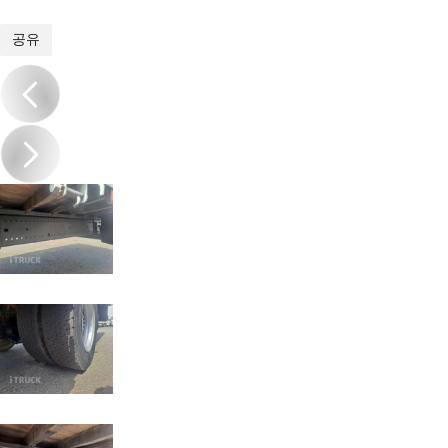
1
/
14
공유