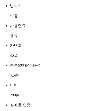
변속기
수동
사용연료
경유
가변축
4X2
톤수(최대적재량)
4.5
톤
마력
280
ps
실매물 인증