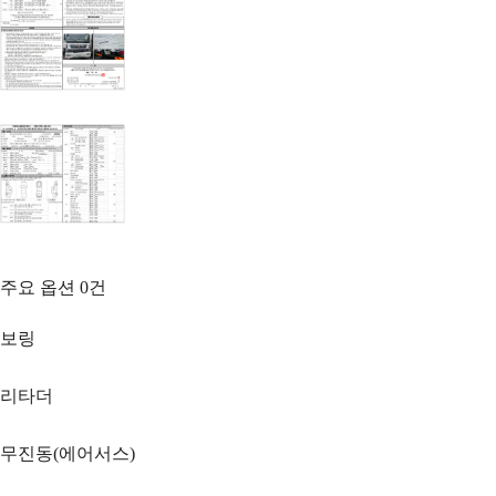
주요 옵션
0
건
보링
리타더
무진동(에어서스)