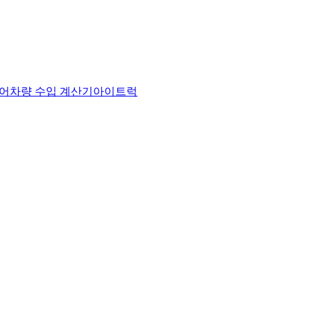
어
차량 수입 계산기
아이트럭