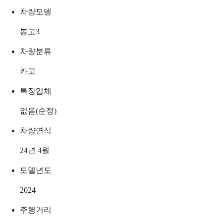
차량모델
봉고3
차량분류
카고
특장업체
없음(순정)
차량연식
24년 4월
모델년도
2024
주행거리