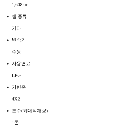
1,608
km
캡 종류
기타
변속기
수동
사용연료
LPG
가변축
4X2
톤수(최대적재량)
1
톤