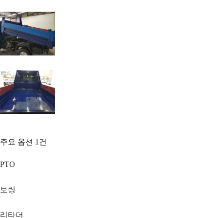
주요 옵션
1
건
PTO
보링
리타더