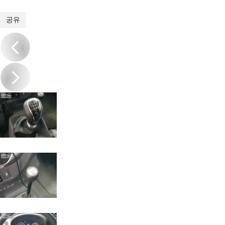
1
/
16
공유