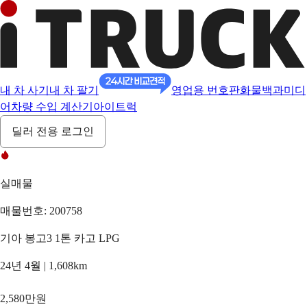
내 차 사기
내 차 팔기
영업용 번호판
화물백과
미디
어
차량 수입 계산기
아이트럭
딜러 전용 로그인
실매물
매물번호: 200758
기아 봉고3 1톤 카고 LPG
24년 4월 | 1,608km
2,580만원