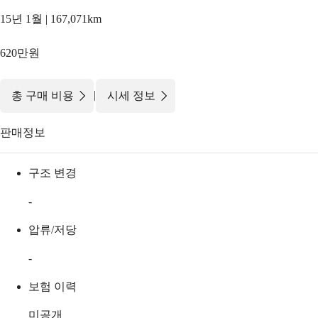
15년 1월 | 167,071km
620만원
|
총 구매 비용
시세 정보
판매정보
구조 변경
-
압류/저당
-
보험 이력
미공개