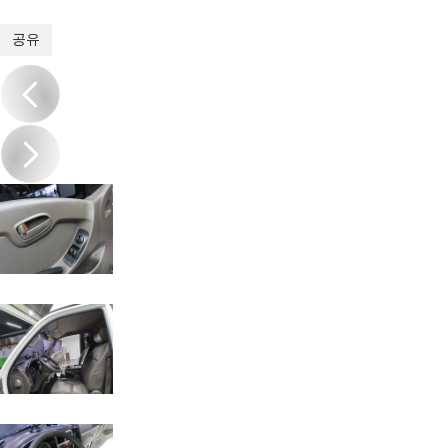
1
/
15
공유