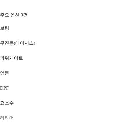
주요 옵션
0
건
보링
무진동(에어서스)
파워게이트
옆문
DPF
요소수
리타더