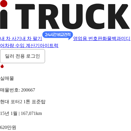
내 차 사기
내 차 팔기
영업용 번호판
화물백과
미디
어
차량 수입 계산기
아이트럭
딜러 전용 로그인
실매물
매물번호: 200667
현대 포터2 1톤 표준탑
15년 1월 | 167,071km
620만원