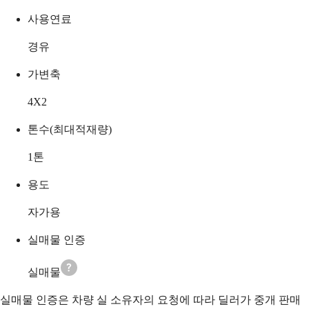
사용연료
경유
가변축
4X2
톤수(최대적재량)
1
톤
용도
자가용
실매물 인증
실매물
실매물 인증은 차량 실 소유자의 요청에 따라 딜러가 중개 판매