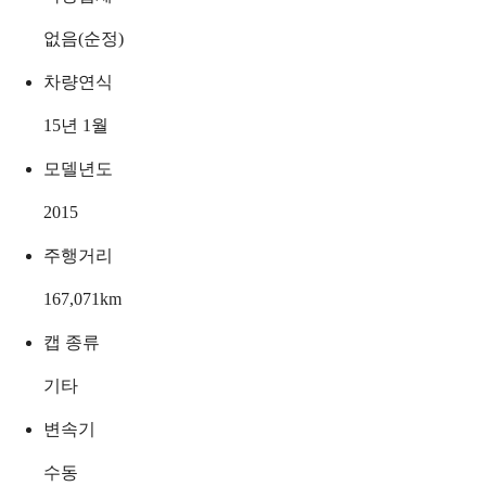
없음(순정)
차량연식
15년 1월
모델년도
2015
주행거리
167,071
km
캡 종류
기타
변속기
수동