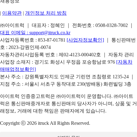
채용정보
|
이용약관
|
개인정보 처리 방침
㈜아이트럭 ｜ 대표자 : 정혜인 ｜ 전화번호 :
0508-0328-7002
｜
대표 이메일 :
support@itruck.co.kr
사업자등록번호 : 853-87-01781
[사업자정보확인]
｜ 통신판매번
호 : 2023-강원인제-0074
자동차관리사업등록 번호 : 제02-4123-000402호 ｜ 자동차 관리
사업장 소재지 : 경기도 화성시 우정읍 포승항남로 976
[자동차
매매업정보확인]
본사 주소 : 강원특별자치도 인제군 기린면 조침령로 1235-24 ｜
지점 주소 : 서울시 서초구 동작대로 230(방배동) 화련빌딩 3층
아이트럭 인증중고트럭은 ㈜아이트럭이 운영합니다. ㈜아이트
럭은 통신판매중개자로 통신판매의 당사자가 아니며, 상품 및 거
래정보, 거래에 대한 책임은 판매자에게 있습니다.
Copyright ⓒ 2026 itruck All Rights Reserved.