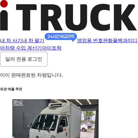
내 차 사기
내 차 팔기
영업용 번호판
화물백과
미디
어
차량 수입 계산기
아이트럭
딜러 전용 로그인
이미 판매완료된 차량입니다.
유관 매물 추천