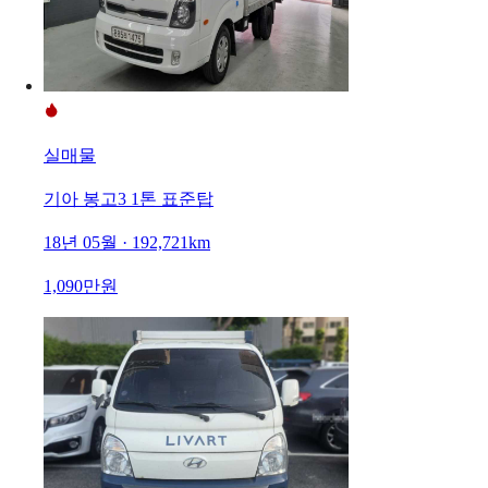
실매물
기아 봉고3 1톤 표준탑
18년 05월 · 192,721km
1,090만원