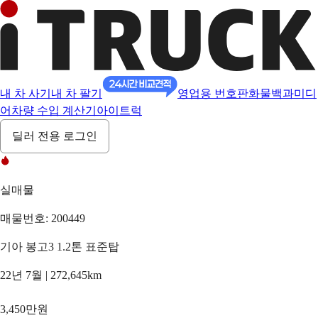
내 차 사기
내 차 팔기
영업용 번호판
화물백과
미디
어
차량 수입 계산기
아이트럭
딜러 전용 로그인
실매물
매물번호: 200449
기아 봉고3 1.2톤 표준탑
22년 7월 | 272,645km
3,450만원