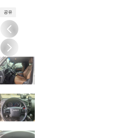
1
/
19
공유