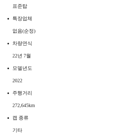
표준탑
특장업체
없음(순정)
차량연식
22년 7월
모델년도
2022
주행거리
272,645
km
캡 종류
기타