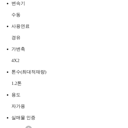
변속기
수동
사용연료
경유
가변축
4X2
톤수(최대적재량)
1.2
톤
용도
자가용
실매물 인증