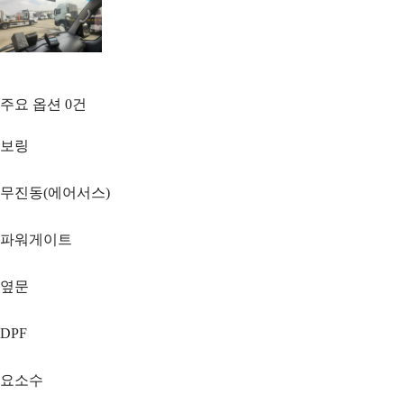
주요 옵션
0
건
보링
무진동(에어서스)
파워게이트
옆문
DPF
요소수