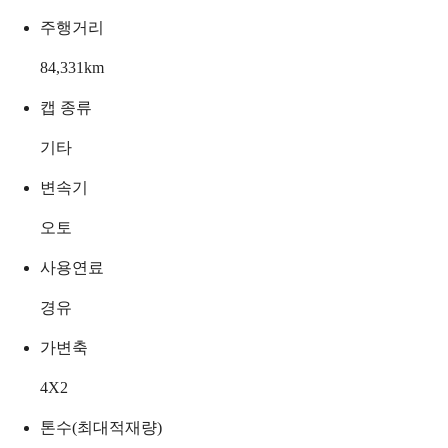
주행거리
84,331
km
캡 종류
기타
변속기
오토
사용연료
경유
가변축
4X2
톤수(최대적재량)