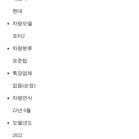
현대
차량모델
포터2
차량분류
표준탑
특장업체
없음(순정)
차량연식
22년 6월
모델년도
2022