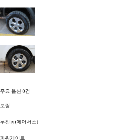
주요 옵션
0
건
보링
무진동(에어서스)
파워게이트