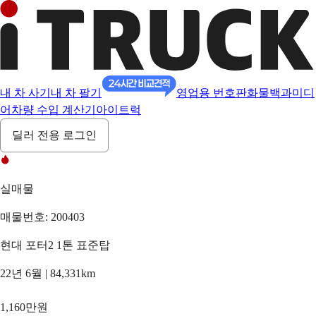
내 차 사기
내 차 팔기
영업용 번호판
화물백과
미디
어
차량 수입 계산기
아이트럭
딜러 전용 로그인
실매물
매물번호: 200403
현대 포터2 1톤 표준탑
22년 6월 | 84,331km
1,160만원