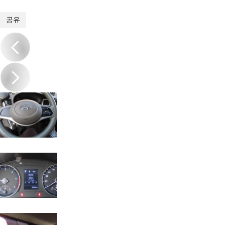
1
/
16
공유