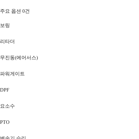
주요 옵션
0
건
보링
리타더
무진동(에어서스)
파워게이트
DPF
요소수
PTO
변속기 수리