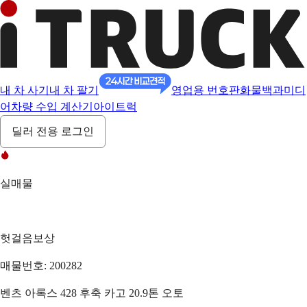
내 차 사기
내 차 팔기
영업용 번호판
화물백과
미디
어
차량 수입 계산기
아이트럭
딜러 전용 로그인
실매물
헛걸음보상
매물번호: 200282
벤츠 아록스 428 후축 카고 20.9톤 오토