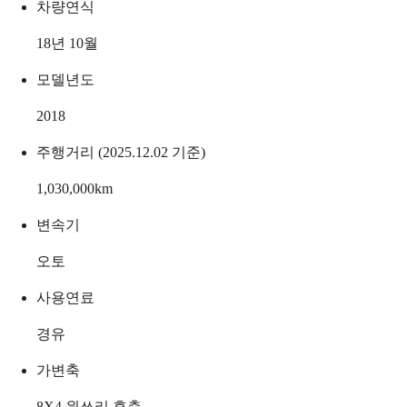
차량연식
18년 10월
모델년도
2018
주행거리 (2025.12.02 기준)
1,030,000
km
변속기
오토
사용연료
경유
가변축
8X4 원쓰리 후축