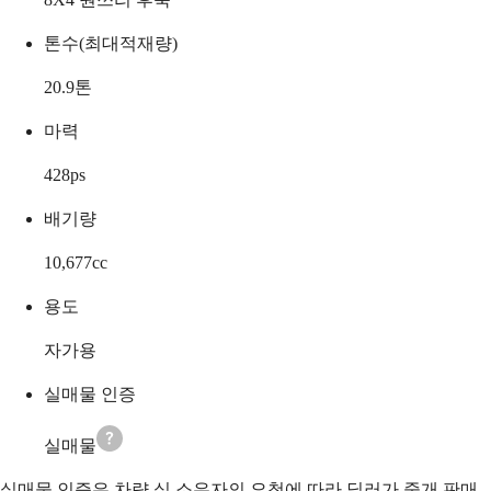
톤수(최대적재량)
20.9
톤
마력
428
ps
배기량
10,677
cc
용도
자가용
실매물 인증
실매물
실매물 인증은 차량 실 소유자의 요청에 따라 딜러가 중개 판매