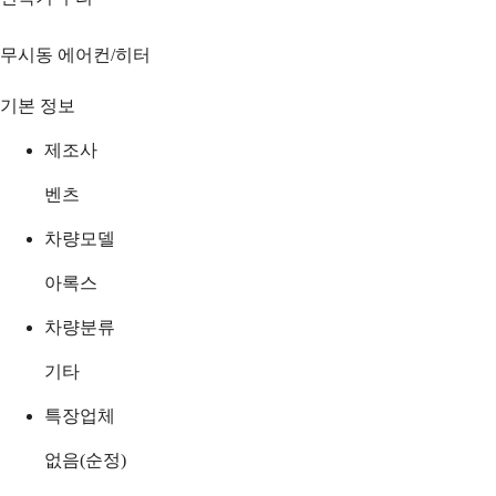
무시동 에어컨/히터
기본 정보
제조사
벤츠
차량모델
아록스
차량분류
기타
특장업체
없음(순정)