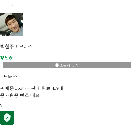
-
박철주
JJ모터스
소유자 동의
JJ모터스
판매중
355
대 · 판매 완료
439
대
종사원증 번호
대표