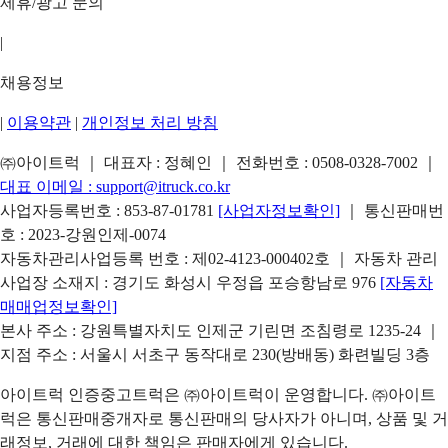
제휴/광고 문의
|
채용정보
|
이용약관
|
개인정보 처리 방침
㈜아이트럭 ｜ 대표자 : 정혜인 ｜ 전화번호 :
0508-0328-7002
｜
대표 이메일 :
support@itruck.co.kr
사업자등록번호 : 853-87-01781
[사업자정보확인]
｜ 통신판매번
호 : 2023-강원인제-0074
자동차관리사업등록 번호 : 제02-4123-000402호 ｜ 자동차 관리
사업장 소재지 : 경기도 화성시 우정읍 포승항남로 976
[자동차
매매업정보확인]
본사 주소 : 강원특별자치도 인제군 기린면 조침령로 1235-24 ｜
지점 주소 : 서울시 서초구 동작대로 230(방배동) 화련빌딩 3층
아이트럭 인증중고트럭은 ㈜아이트럭이 운영합니다. ㈜아이트
럭은 통신판매중개자로 통신판매의 당사자가 아니며, 상품 및 거
래정보, 거래에 대한 책임은 판매자에게 있습니다.