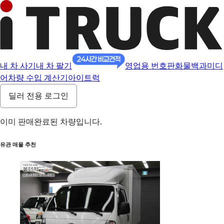
내 차 사기
내 차 팔기
영업용 번호판
화물백과
미디
어
차량 수입 계산기
아이트럭
딜러 전용 로그인
이미 판매완료된 차량입니다.
유관 매물 추천