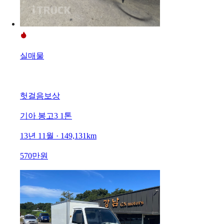
실매물
헛걸음보상
기아 봉고3 1톤
13년 11월 · 149,131km
570만원