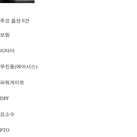
주요 옵션
0
건
보링
리타더
무진동(에어서스)
파워게이트
DPF
요소수
PTO