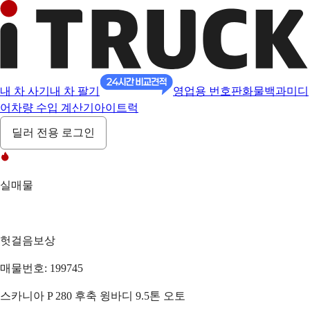
내 차 사기
내 차 팔기
영업용 번호판
화물백과
미디
어
차량 수입 계산기
아이트럭
딜러 전용 로그인
실매물
헛걸음보상
매물번호: 199745
스카니아 P 280 후축 윙바디 9.5톤 오토