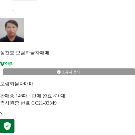
-
정천호
보람화물차매매
소유자 동의
보람화물차매매
판매중
146
대 · 판매 완료
810
대
종사원증 번호
GC21-03349