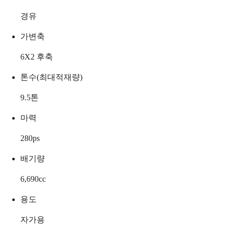
경유
가변축
6X2 후축
톤수(최대적재량)
9.5
톤
마력
280
ps
배기량
6,690
cc
용도
자가용