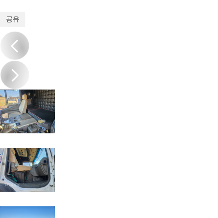
1
/
12
공유