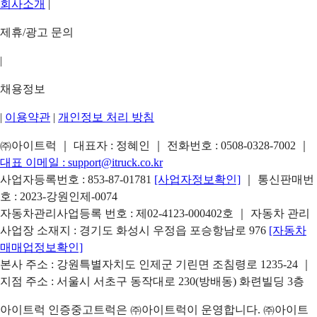
회사소개
|
제휴/광고 문의
|
채용정보
|
이용약관
|
개인정보 처리 방침
㈜아이트럭 ｜ 대표자 : 정혜인 ｜ 전화번호 :
0508-0328-7002
｜
대표 이메일 :
support@itruck.co.kr
사업자등록번호 : 853-87-01781
[사업자정보확인]
｜ 통신판매번
호 : 2023-강원인제-0074
자동차관리사업등록 번호 : 제02-4123-000402호 ｜ 자동차 관리
사업장 소재지 : 경기도 화성시 우정읍 포승항남로 976
[자동차
매매업정보확인]
본사 주소 : 강원특별자치도 인제군 기린면 조침령로 1235-24 ｜
지점 주소 : 서울시 서초구 동작대로 230(방배동) 화련빌딩 3층
아이트럭 인증중고트럭은 ㈜아이트럭이 운영합니다. ㈜아이트