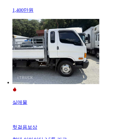
1,400만원
실매물
헛걸음보상