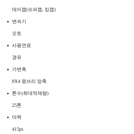
데이캡(슈퍼캡, 킹캡)
변속기
오토
사용연료
경유
가변축
8X4 원쓰리 앞축
톤수(최대적재량)
25
톤
마력
415
ps