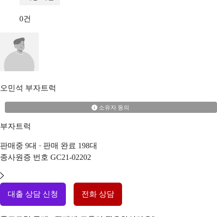
0
건
오민석
부자트럭
소유자 동의
부자트럭
판매중
9
대 · 판매 완료
198
대
종사원증 번호
GC21-02202
대출 상담 신청
전화 상담