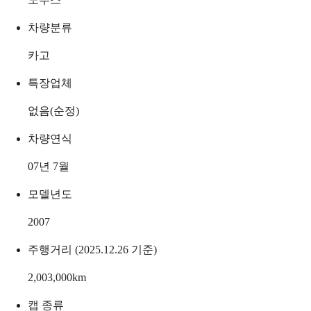
차량분류
카고
특장업체
없음(순정)
차량연식
07년 7월
모델년도
2007
주행거리 (2025.12.26 기준)
2,003,000
km
캡 종류