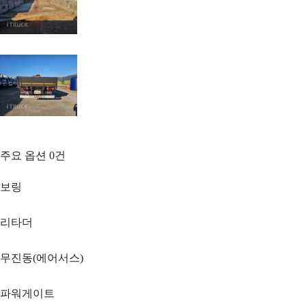
주요 옵션
0
건
보링
리타더
무진동(에어서스)
파워게이트