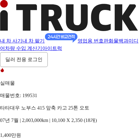
내 차 사기
내 차 팔기
영업용 번호판
화물백과
미디
어
차량 수입 계산기
아이트럭
딜러 전용 로그인
실매물
매물번호: 199531
타타대우 노부스 415 앞축 카고 25톤 오토
07년 7월 | 2,003,000km | 10,100 X 2,350 (18개)
1,400만원