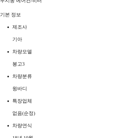
무시동 에어컨/히터
기본 정보
제조사
기아
차량모델
봉고3
차량분류
윙바디
특장업체
없음(순정)
차량연식
18년 10월