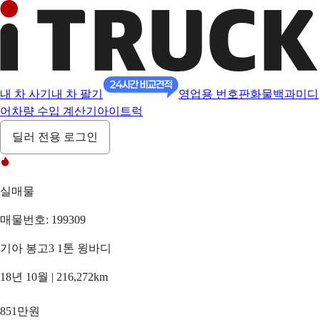
내 차 사기
내 차 팔기
영업용 번호판
화물백과
미디
어
차량 수입 계산기
아이트럭
딜러 전용 로그인
실매물
매물번호: 199309
기아 봉고3 1톤 윙바디
18년 10월 | 216,272km
851만원