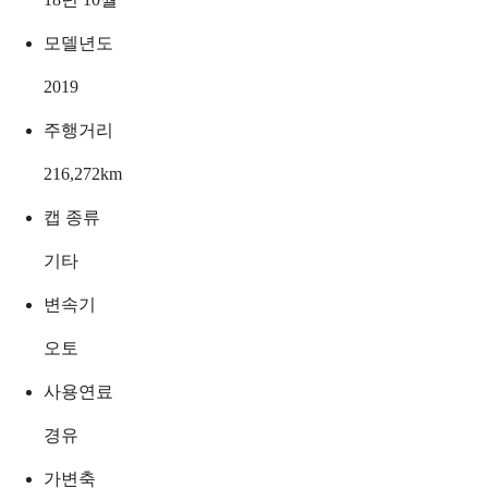
모델년도
2019
주행거리
216,272
km
캡 종류
기타
변속기
오토
사용연료
경유
가변축