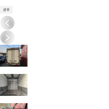
1
/
11
공유