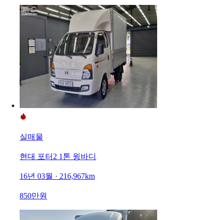
실매물
현대 포터2 1톤 윙바디
16년 03월 · 216,967km
850만원