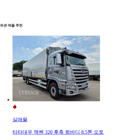
유관 매물 추천
실매물
타타대우 맥쎈 320 후축 윙바디 8.5톤 오토