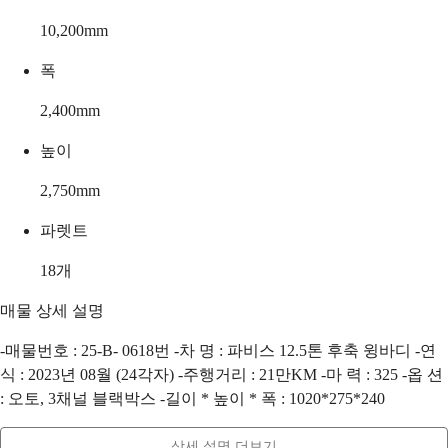
10,200
mm
폭
2,400
mm
높이
2,750
mm
파렛트
18
개
매물 상세 설명
-매물번호 : 25-B- 0618번 -차 명 : 파비스 12.5톤 후축 윙바디 -연
식 : 2023년 08월 (24각자) -주행거리 : 21만KM -마 력 : 325 -옵 션
: 오토, 3채널 블랙박스 -길이 * 높이 * 폭 : 1020*275*240
상세 설명 더보기