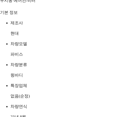
무시동 에어컨/히터
기본 정보
제조사
현대
차량모델
파비스
차량분류
윙바디
특장업체
없음(순정)
차량연식
23년 8월