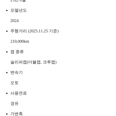
모델년도
2024
주행거리 (2025.11.25 기준)
210,000
km
캡 종류
슬리퍼캡(더블캡, 크루캡)
변속기
오토
사용연료
경유
가변축