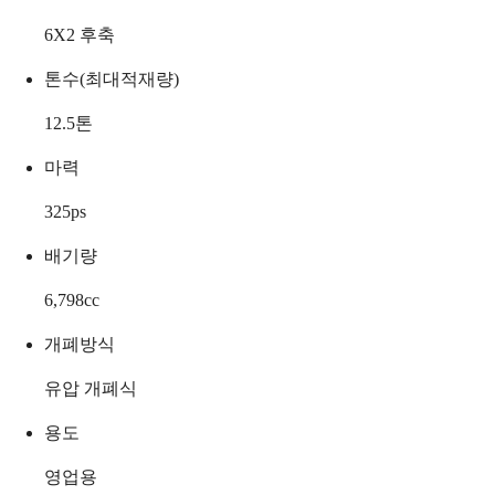
6X2 후축
톤수(최대적재량)
12.5
톤
마력
325
ps
배기량
6,798
cc
개폐방식
유압 개폐식
용도
영업용