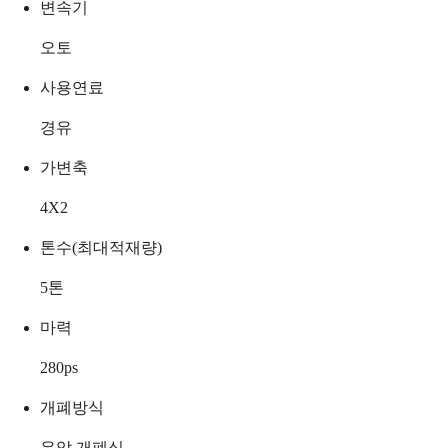
변속기
오토
사용연료
경유
가변축
4X2
톤수(최대적재량)
5
톤
마력
280
ps
개폐방식
유압 개폐식