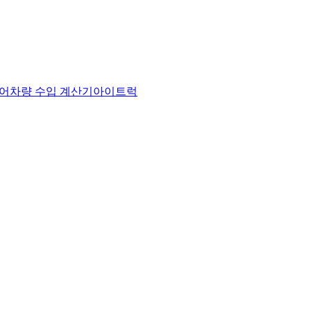
어
차량 수입 계산기
아이트럭