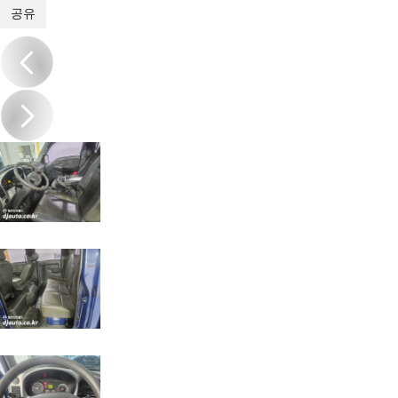
1
/
12
공유