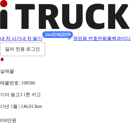
내 차 사기
내 차 팔기
영업용 번호판
화물백과
미디
딜러 전용 로그인
실매물
매물번호: 198586
기아 봉고3 1톤 카고
13년 1월 | 146,013km
650만원