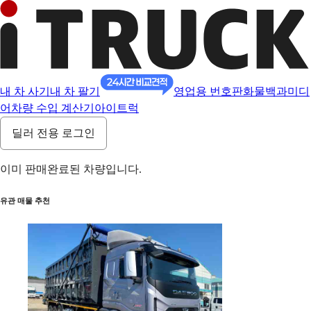
내 차 사기
내 차 팔기
영업용 번호판
화물백과
미디
어
차량 수입 계산기
아이트럭
딜러 전용 로그인
이미 판매완료된 차량입니다.
유관 매물 추천