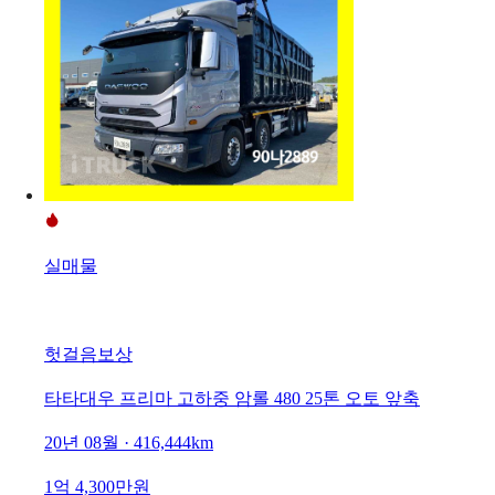
실매물
헛걸음보상
타타대우 프리마 고하중 암롤 480 25톤 오토 앞축
20년 08월 · 416,444km
1억 4,300만원