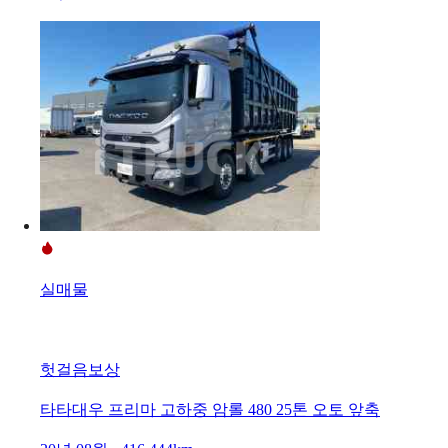
실매물
헛걸음보상
타타대우 프리마 고하중 암롤 480 25톤 오토 앞축