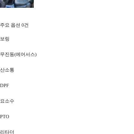
주요 옵션
0
건
보링
무진동(에어서스)
산소통
DPF
요소수
PTO
리타더