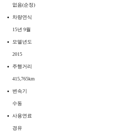
없음(순정)
차량연식
15년 9월
모델년도
2015
주행거리
415,765
km
변속기
수동
사용연료
경유