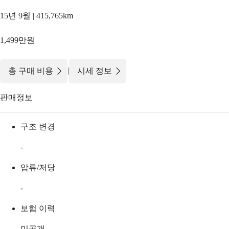
15년 9월 | 415,765km
1,499만원
|
총 구매 비용
시세 정보
판매정보
구조 변경
-
압류/저당
-
보험 이력
미공개