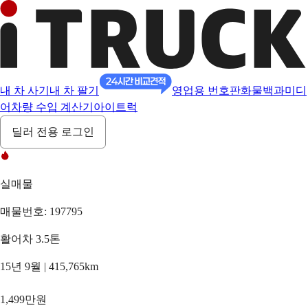
내 차 사기
내 차 팔기
영업용 번호판
화물백과
미디
어
차량 수입 계산기
아이트럭
딜러 전용 로그인
실매물
매물번호: 197795
활어차 3.5톤
15년 9월 | 415,765km
1,499만원