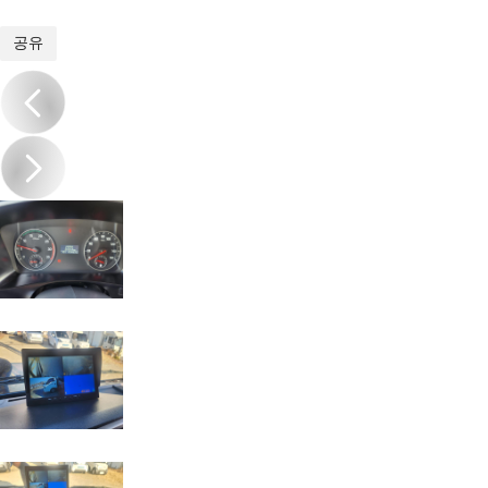
1
/
17
공유