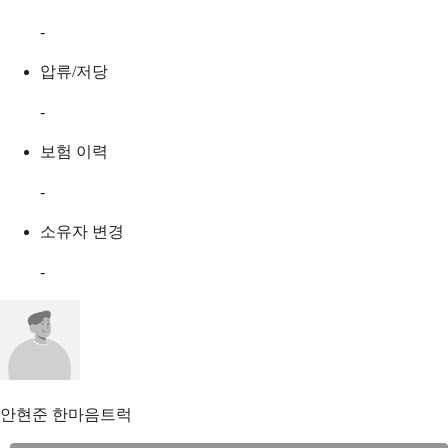
-
압류/저당
-
보험 이력
-
소유자 변경
-
안현준
한마음트럭