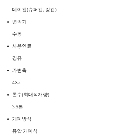
데이캡(슈퍼캡, 킹캡)
변속기
수동
사용연료
경유
가변축
4X2
톤수(최대적재량)
3.5
톤
개폐방식
유압 개폐식