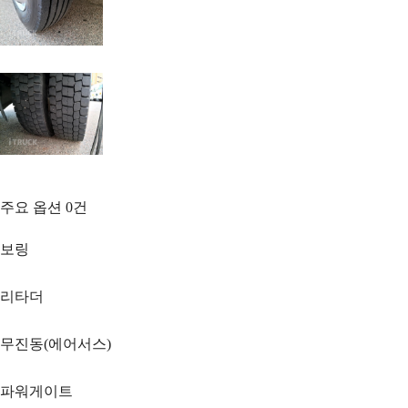
주요 옵션
0
건
보링
리타더
무진동(에어서스)
파워게이트