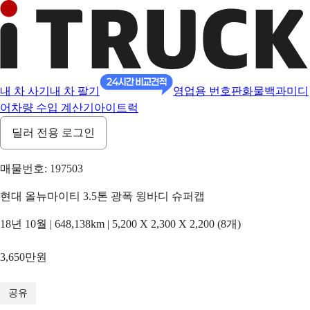
내 차 사기
내 차 팔기
영업용 번호판
화물백과
미디
어
차량 수입 계산기
아이트럭
딜러 전용 로그인
매물번호: 197503
현대 올뉴마이티 3.5톤 광폭 윙바디 슈퍼캡
18년 10월 | 648,138km | 5,200 X 2,300 X 2,200 (8개)
3,650만원
1
/
16
공유