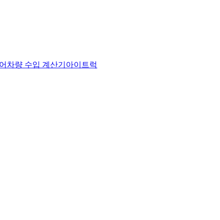
어
차량 수입 계산기
아이트럭