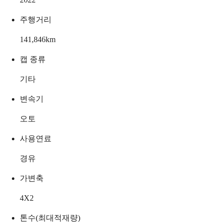
주행거리
141,846
km
캡 종류
기타
변속기
오토
사용연료
경유
가변축
4X2
톤수(최대적재량)