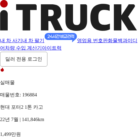
내 차 사기
내 차 팔기
영업용 번호판
화물백과
미디
어
차량 수입 계산기
아이트럭
딜러 전용 로그인
실매물
매물번호: 196884
현대 포터2 1톤 카고
22년 7월 | 141,846km
1,499만원