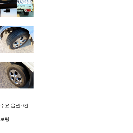
주요 옵션
0
건
보링