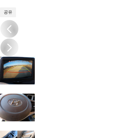
1
/
20
공유