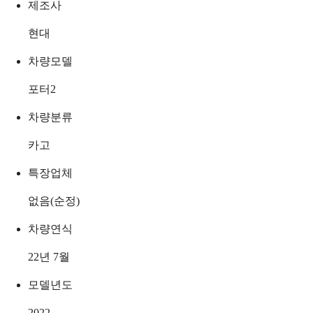
제조사
현대
차량모델
포터2
차량분류
카고
특장업체
없음(순정)
차량연식
22년 7월
모델년도
2022