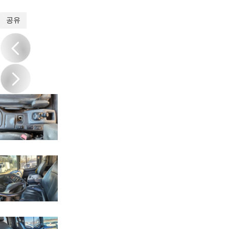
1
/
18
공유