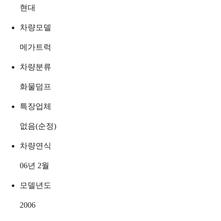
현대
차량모델
메가트럭
차량분류
화물덤프
특장업체
없음(순정)
차량연식
06년 2월
모델년도
2006