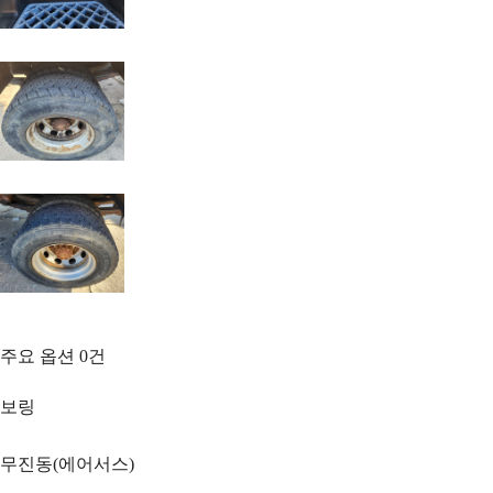
주요 옵션
0
건
보링
무진동(에어서스)