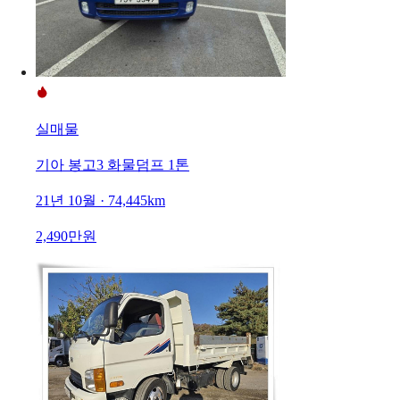
실매물
기아 봉고3 화물덤프 1톤
21년 10월 · 74,445km
2,490만원