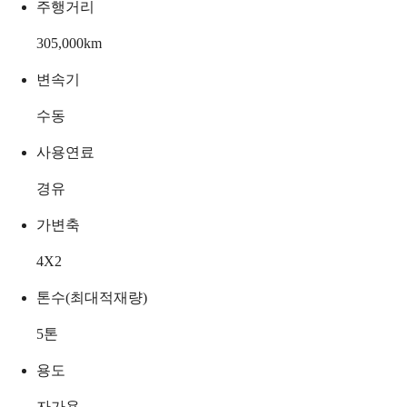
주행거리
305,000
km
변속기
수동
사용연료
경유
가변축
4X2
톤수(최대적재량)
5
톤
용도
자가용