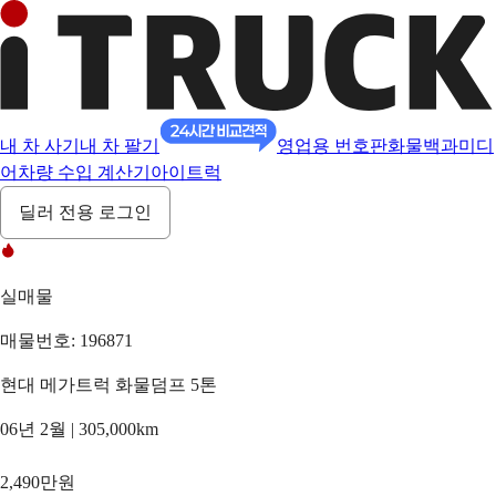
내 차 사기
내 차 팔기
영업용 번호판
화물백과
미디
어
차량 수입 계산기
아이트럭
딜러 전용 로그인
실매물
매물번호: 196871
현대 메가트럭 화물덤프 5톤
06년 2월 | 305,000km
2,490만원