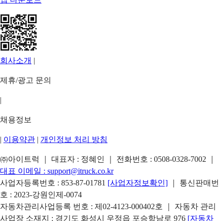
회사소개
|
제휴/광고 문의
|
채용정보
|
이용약관
|
개인정보 처리 방침
㈜아이트럭 ｜ 대표자 : 정혜인 ｜ 전화번호 :
0508-0328-7002
｜
대표 이메일 :
support@itruck.co.kr
사업자등록번호 : 853-87-01781
[사업자정보확인]
｜ 통신판매번
호 : 2023-강원인제-0074
자동차관리사업등록 번호 : 제02-4123-000402호 ｜ 자동차 관리
사업장 소재지 : 경기도 화성시 우정읍 포승항남로 976
[자동차