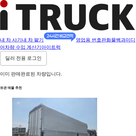
내 차 사기
내 차 팔기
영업용 번호판
화물백과
미디
어
차량 수입 계산기
아이트럭
딜러 전용 로그인
이미 판매완료된 차량입니다.
유관 매물 추천