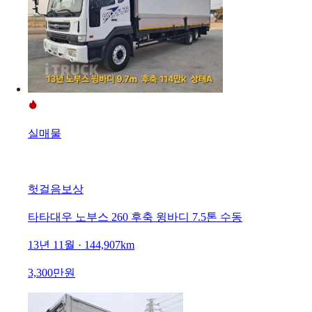
실매물
헛걸음보상
타타대우 노부스 260 후축 윙바디 7.5톤 수동
13년 11월 · 144,907km
3,300만원