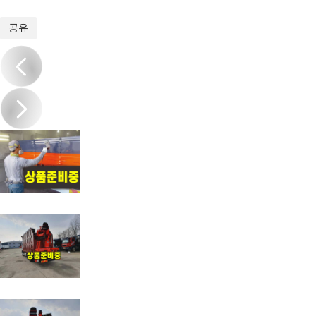
1
/
7
공유