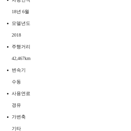
18년 6월
모델년도
2018
주행거리
42,467
km
변속기
수동
사용연료
경유
가변축
기타