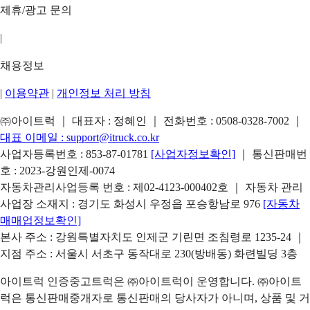
제휴/광고 문의
|
채용정보
|
이용약관
|
개인정보 처리 방침
㈜아이트럭 ｜ 대표자 : 정혜인 ｜ 전화번호 :
0508-0328-7002
｜
대표 이메일 :
support@itruck.co.kr
사업자등록번호 : 853-87-01781
[사업자정보확인]
｜ 통신판매번
호 : 2023-강원인제-0074
자동차관리사업등록 번호 : 제02-4123-000402호 ｜ 자동차 관리
사업장 소재지 : 경기도 화성시 우정읍 포승항남로 976
[자동차
매매업정보확인]
본사 주소 : 강원특별자치도 인제군 기린면 조침령로 1235-24 ｜
지점 주소 : 서울시 서초구 동작대로 230(방배동) 화련빌딩 3층
아이트럭 인증중고트럭은 ㈜아이트럭이 운영합니다. ㈜아이트
럭은 통신판매중개자로 통신판매의 당사자가 아니며, 상품 및 거