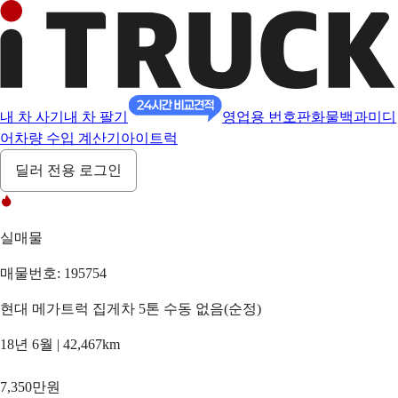
내 차 사기
내 차 팔기
영업용 번호판
화물백과
미디
어
차량 수입 계산기
아이트럭
딜러 전용 로그인
실매물
매물번호: 195754
현대 메가트럭 집게차 5톤 수동 없음(순정)
18년 6월 | 42,467km
7,350만원