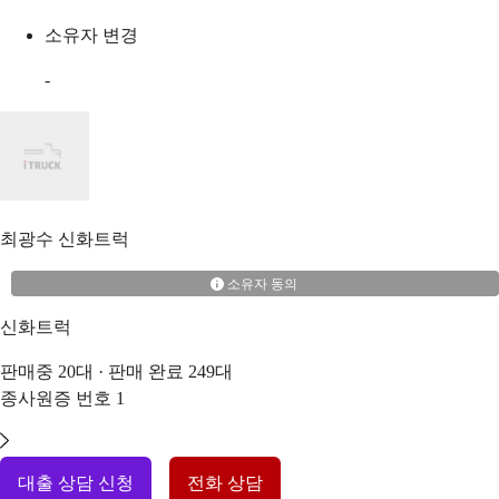
소유자 변경
-
최광수
신화트럭
소유자 동의
신화트럭
판매중
20
대 · 판매 완료
249
대
종사원증 번호
1
대출 상담 신청
전화 상담