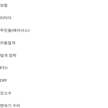
보링
리타더
무진동(에어서스)
자동덮개
덮개 장착
PTO
DPF
요소수
변속기 수리