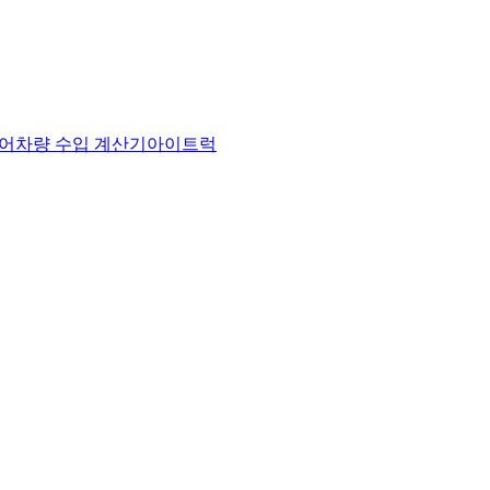
어
차량 수입 계산기
아이트럭