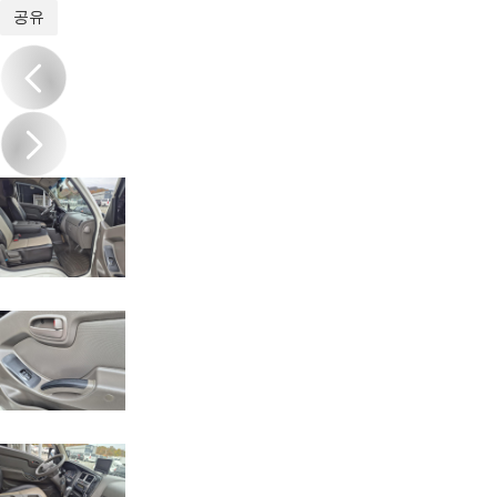
1
/
20
공유