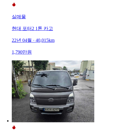
실매물
현대 포터2 1톤 카고
22년 04월 · 40,015km
1,790만원