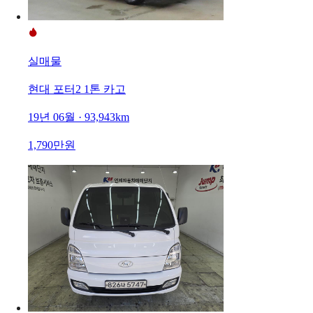
실매물
현대 포터2 1톤 카고
19년 06월 · 93,943km
1,790만원