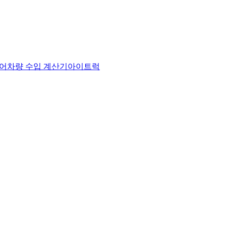
어
차량 수입 계산기
아이트럭