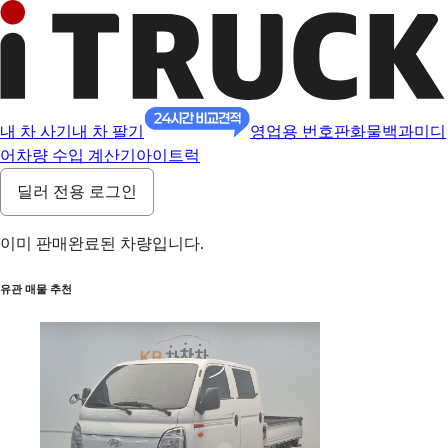
내 차 사기
내 차 팔기
영업용 번호판
화물백과
미디
어
차량 수입 계산기
아이트럭
딜러 전용 로그인
이미 판매완료된 차량입니다.
유관 매물 추천