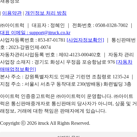
채용정보
|
이용약관
|
개인정보 처리 방침
㈜아이트럭 ｜ 대표자 : 정혜인 ｜ 전화번호 :
0508-0328-7002
｜
대표 이메일 :
support@itruck.co.kr
사업자등록번호 : 853-87-01781
[사업자정보확인]
｜ 통신판매번
호 : 2023-강원인제-0074
자동차관리사업등록 번호 : 제02-4123-000402호 ｜ 자동차 관리
사업장 소재지 : 경기도 화성시 우정읍 포승항남로 976
[자동차
매매업정보확인]
본사 주소 : 강원특별자치도 인제군 기린면 조침령로 1235-24 ｜
지점 주소 : 서울시 서초구 동작대로 230(방배동) 화련빌딩 3층
아이트럭 인증중고트럭은 ㈜아이트럭이 운영합니다. ㈜아이트
럭은 통신판매중개자로 통신판매의 당사자가 아니며, 상품 및 거
래정보, 거래에 대한 책임은 판매자에게 있습니다.
Copyright ⓒ 2026 itruck All Rights Reserved.