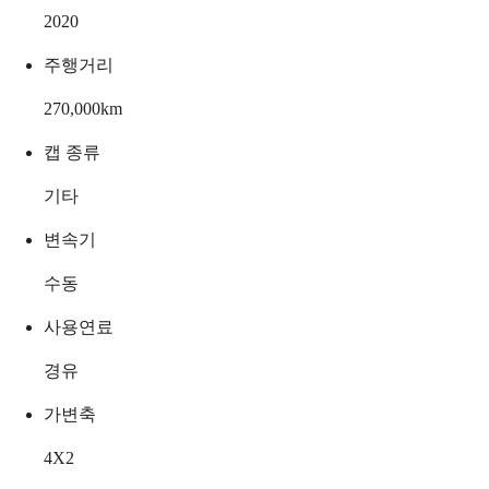
2020
주행거리
270,000
km
캡 종류
기타
변속기
수동
사용연료
경유
가변축
4X2