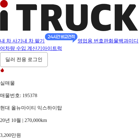
내 차 사기
내 차 팔기
영업용 번호판
화물백과
미디
어
차량 수입 계산기
아이트럭
딜러 전용 로그인
실매물
매물번호: 195378
현대 올뉴마이티 익스하이탑
20년 10월 | 270,000km
3,200만원