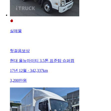
실매물
헛걸음보상
현대 올뉴마이티 3.5톤 표준탑 슈퍼캡
17년 12월 · 342,337km
3,200만원