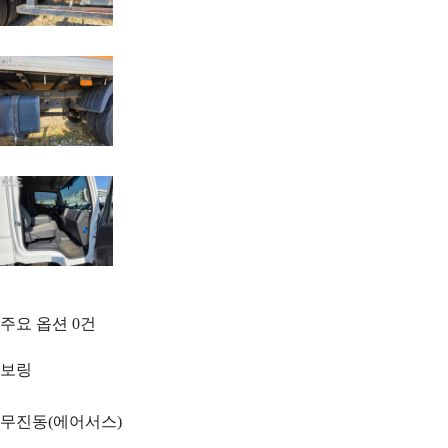
주요 옵션
0
건
보링
무진동(에어서스)