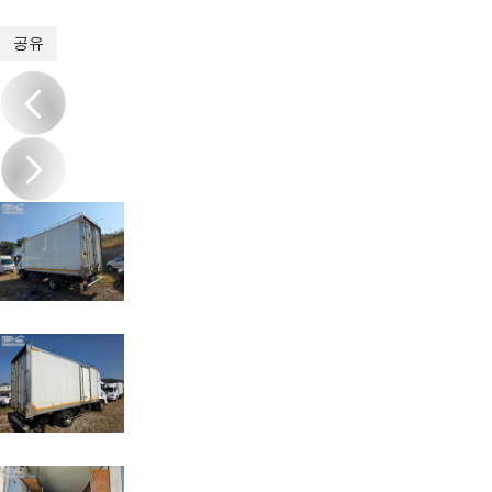
1
/
18
공유