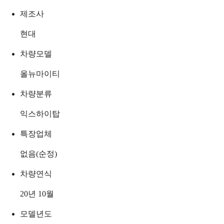
제조사
현대
차량모델
올뉴마이티
차량분류
익스하이탑
특장업체
없음(순정)
차량연식
20년 10월
모델년도