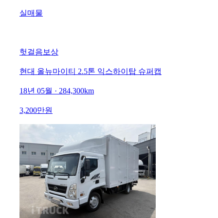
실매물
헛걸음보상
현대 올뉴마이티 2.5톤 익스하이탑 슈퍼캡
18년 05월 · 284,300km
3,200만원