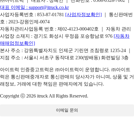
㈜아이트럭 ｜ 대표자 : 정혜인 ｜ 전화번호 :
0508-0328-7002
｜
대표 이메일 :
support@itruck.co.kr
사업자등록번호 : 853-87-01781
[사업자정보확인]
｜ 통신판매번
호 : 2023-강원인제-0074
자동차관리사업등록 번호 : 제02-4123-000402호 ｜ 자동차 관리
사업장 소재지 : 경기도 화성시 우정읍 포승항남로 976
[자동차
매매업정보확인]
본사 주소 : 강원특별자치도 인제군 기린면 조침령로 1235-24 ｜
지점 주소 : 서울시 서초구 동작대로 230(방배동) 화련빌딩 3층
아이트럭 인증중고트럭은 ㈜아이트럭이 운영합니다. ㈜아이트
럭은 통신판매중개자로 통신판매의 당사자가 아니며, 상품 및 거
래정보, 거래에 대한 책임은 판매자에게 있습니다.
Copyright ⓒ 2026 itruck All Rights Reserved.
이메일 문의