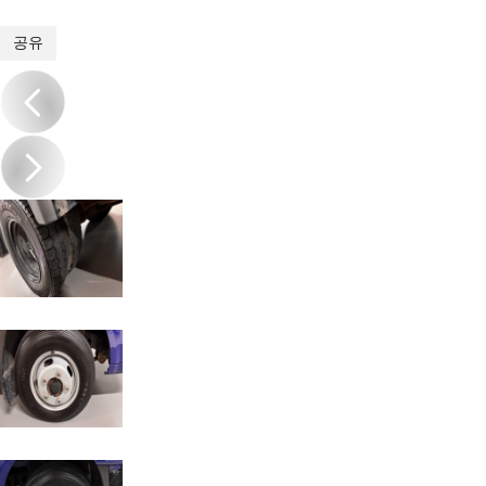
1
/
17
공유