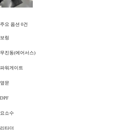
주요 옵션
0
건
보링
무진동(에어서스)
파워게이트
옆문
DPF
요소수
리타더