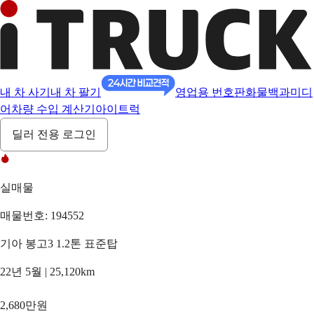
내 차 사기
내 차 팔기
영업용 번호판
화물백과
미디
어
차량 수입 계산기
아이트럭
딜러 전용 로그인
실매물
매물번호: 194552
기아 봉고3 1.2톤 표준탑
22년 5월 | 25,120km
2,680만원