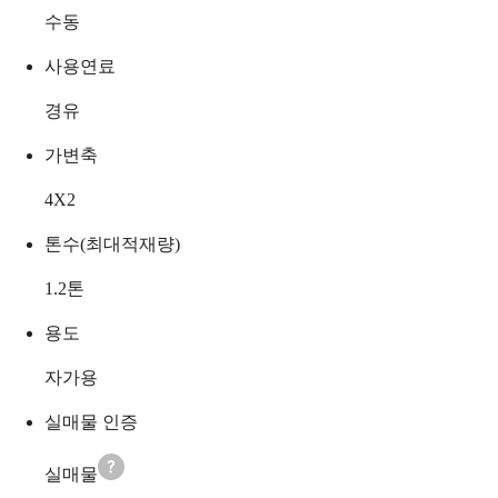
수동
사용연료
경유
가변축
4X2
톤수(최대적재량)
1.2
톤
용도
자가용
실매물 인증
실매물