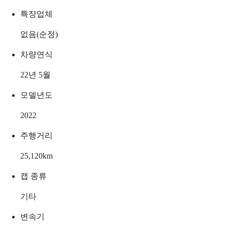
특장업체
없음(순정)
차량연식
22년 5월
모델년도
2022
주행거리
25,120
km
캡 종류
기타
변속기