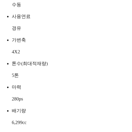
수동
사용연료
경유
가변축
4X2
톤수(최대적재량)
5
톤
마력
280
ps
배기량
6,299
cc