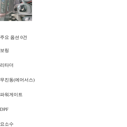
주요 옵션
0
건
보링
리타더
무진동(에어서스)
파워게이트
DPF
요소수