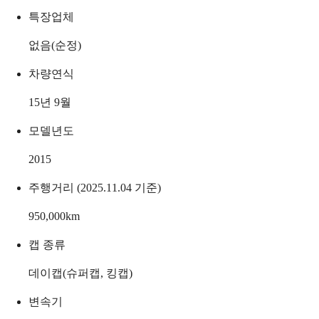
특장업체
없음(순정)
차량연식
15년 9월
모델년도
2015
주행거리 (2025.11.04 기준)
950,000
km
캡 종류
데이캡(슈퍼캡, 킹캡)
변속기