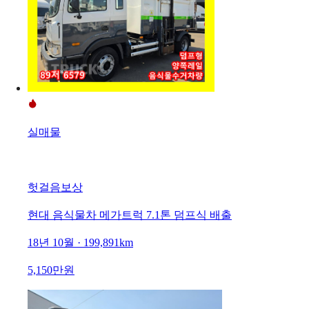
실매물
헛걸음보상
현대 음식물차 메가트럭 7.1톤 덤프식 배출
18년 10월 · 199,891km
5,150만원