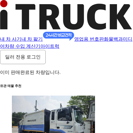
내 차 사기
내 차 팔기
영업용 번호판
화물백과
미디
어
차량 수입 계산기
아이트럭
딜러 전용 로그인
이미 판매완료된 차량입니다.
유관 매물 추천