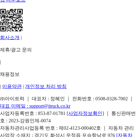
회사소개
|
제휴/광고 문의
|
채용정보
|
이용약관
|
개인정보 처리 방침
㈜아이트럭 ｜ 대표자 : 정혜인 ｜ 전화번호 :
0508-0328-7002
｜
대표 이메일 :
support@itruck.co.kr
사업자등록번호 : 853-87-01781
[사업자정보확인]
｜ 통신판매번
호 : 2023-강원인제-0074
자동차관리사업등록 번호 : 제02-4123-000402호 ｜ 자동차 관리
사업장 소재지 : 경기도 화성시 우정읍 포승항남로 976
[자동차