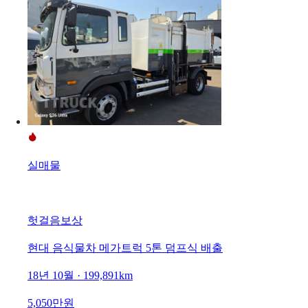
실매물
헛걸음보상
현대 음식물차 메가트럭 5톤 덤프식 배출
18년 10월 · 199,891km
5,050만원