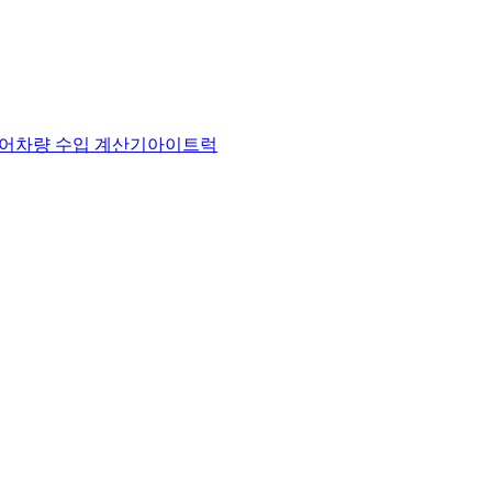
어
차량 수입 계산기
아이트럭