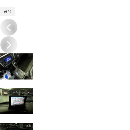
1
/
18
공유