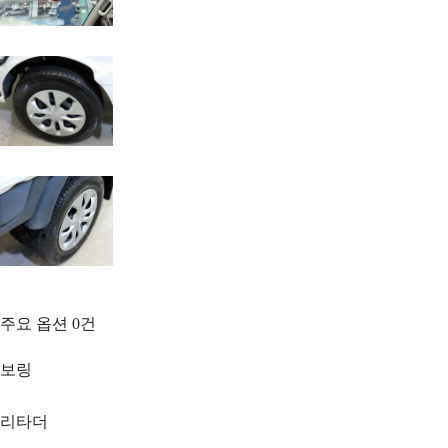
주요 옵션
0
건
보링
리타더