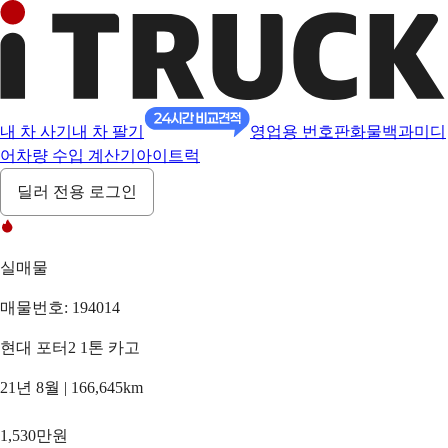
내 차 사기
내 차 팔기
영업용 번호판
화물백과
미디
어
차량 수입 계산기
아이트럭
딜러 전용 로그인
실매물
매물번호: 194014
현대 포터2 1톤 카고
21년 8월 | 166,645km
1,530만원