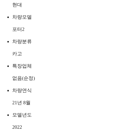
현대
차량모델
포터2
차량분류
카고
특장업체
없음(순정)
차량연식
21년 8월
모델년도
2022