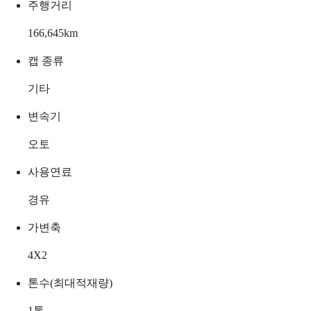
주행거리
166,645
km
캡 종류
기타
변속기
오토
사용연료
경유
가변축
4X2
톤수(최대적재량)
1
톤